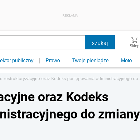
REKLAMA
Sklep
ektor publiczny
Prawo
Twoje pieniądze
Moto
o restrukturyzacyjne oraz Kodeks postępowania administracyjnego do 
acyjne oraz Kodeks
nistracyjnego do zmiany