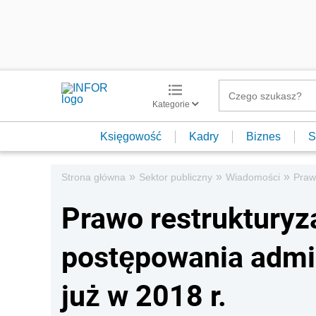
Kategorie
Księgowość
Kadry
Biznes
S
»
»
»
Strona główna
Sektor publiczny
Wiadomości
Praw
Prawo restrukturyz
postępowania admi
już w 2018 r.