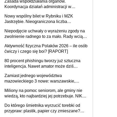
Zasada współdziałania organów.
Koordynacja działań administracji w
sprawach złożonych
Nowy wspólny bilet w Rybniku i MZK
Jastrzębie. Nieograniczona liczba
przejazdów za 16 zł
Niepodjęcie uchwały o wyrażeniu zgody na
zwolnienie radnego to za mało. Rady wciąż
popełniają ten błąd, a sądy muszą
Aktywność fizyczna Polaków 2026 – ile osób
rozstrzygać sprawy
ćwiczy i czego się boi? [RAPORT]
80 procent phishingu tworzy już sztuczna
inteligencja. Nawet amator może dziś
przeprowadzić skuteczny cyberatak
Zamiast jednego województwa
mazowieckiego 3 nowe: warszawskie,
płocko-siedleckie i staropolskie. Nigdzie w
Miliony na pomoc seniorom, ale gminy nie
Europie nie ma tak dużych jednostek
wiedzą, kto najbardziej jej potrzebuje. NIK
stołecznych
ujawnia poważną lukę w systemie
Do którego śmietnika wyrzucić torebki od
przypraw: plastik, papier czy zmieszane?
Gdzie wyrzucić młynek po przyprawach?