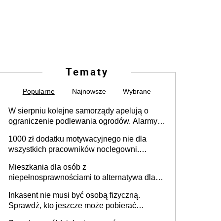
Tematy
Popularne
Najnowsze
Wybrane
W sierpniu kolejne samorządy apelują o
ograniczenie podlewania ogrodów. Alarmy w
625 gminach. Niżówka hydrogeologiczna
1000 zł dodatku motywacyjnego nie dla
może objąć cały kraj
wszystkich pracowników noclegowni.
MRPiPS wyjaśnia zasady
Mieszkania dla osób z
niepełnosprawnościami to alternatywa dla
opieki instytucjonalnej. 53% chce mieszkać
Inkasent nie musi być osobą fizyczną.
samodzielnie lub z rodziną
Sprawdź, kto jeszcze może pobierać
pieniądze