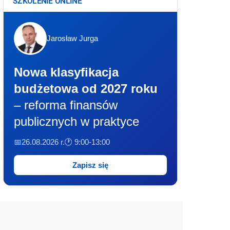
SZKOLENIE ONLINE
Jarosław Jurga
Nowa klasyfikacja
budżetowa od 2027 roku
– reforma finansów
publicznych w praktyce
📅26.08.2026 r.
🕐 9:00-13:00
Zapisz się