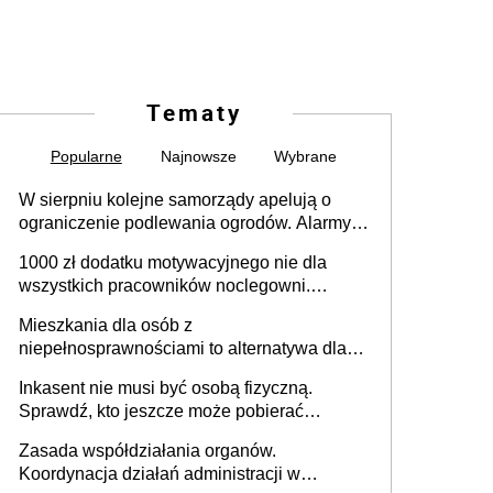
Tematy
Popularne
Najnowsze
Wybrane
W sierpniu kolejne samorządy apelują o
ograniczenie podlewania ogrodów. Alarmy w
625 gminach. Niżówka hydrogeologiczna
1000 zł dodatku motywacyjnego nie dla
może objąć cały kraj
wszystkich pracowników noclegowni.
MRPiPS wyjaśnia zasady
Mieszkania dla osób z
niepełnosprawnościami to alternatywa dla
opieki instytucjonalnej. 53% chce mieszkać
Inkasent nie musi być osobą fizyczną.
samodzielnie lub z rodziną
Sprawdź, kto jeszcze może pobierać
pieniądze
Zasada współdziałania organów.
Koordynacja działań administracji w