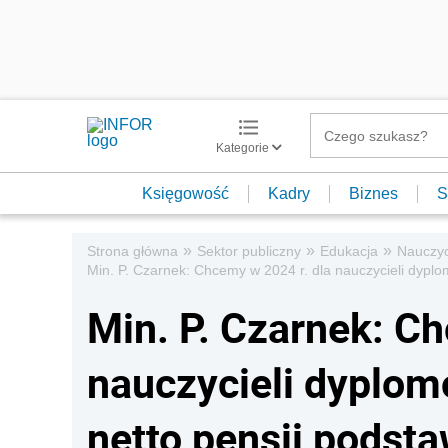
Kategorie
Księgowość
Kadry
Biznes
S
»
»
»
Strona główna
Sektor publiczny
Edukacja
Nauczyc
Min. P. Czarnek: Chcemy w 2024 r. dla nauczycieli dyp
Min. P. Czarnek: Ch
nauczycieli dyplom
netto pensji podst