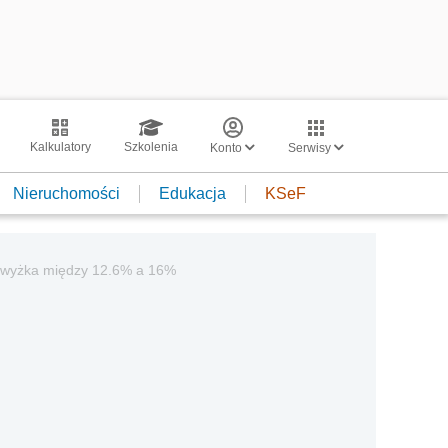
Kalkulatory
Szkolenia
Konto
Serwisy
Nieruchomości
Edukacja
KSeF
Podwyżka między 12.6% a 16%