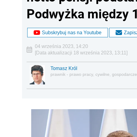
Podwyżka między 
Subskrybuj nas na Youtube
Zapisz
04 września 2023, 14:20
[Data aktualizacji 18 września 2023, 13:11]
Tomasz Król
prawnik - prawo pracy, cywilne, gospodarcze