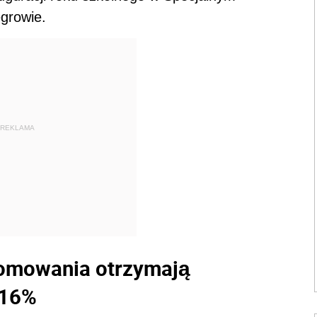
growie.
REKLAMA
lomowania otrzymają
 16%