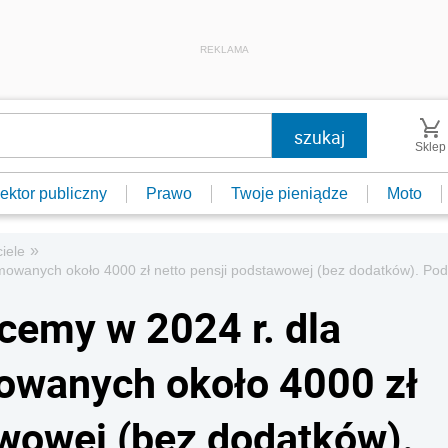
REKLAMA
Sklep
ektor publiczny
Prawo
Twoje pieniądze
Moto
»
iele
lomowanych około 4000 zł netto pensji podstawowej (bez dodatków). 
cemy w 2024 r. dla
owanych około 4000 zł
awowej (bez dodatków).