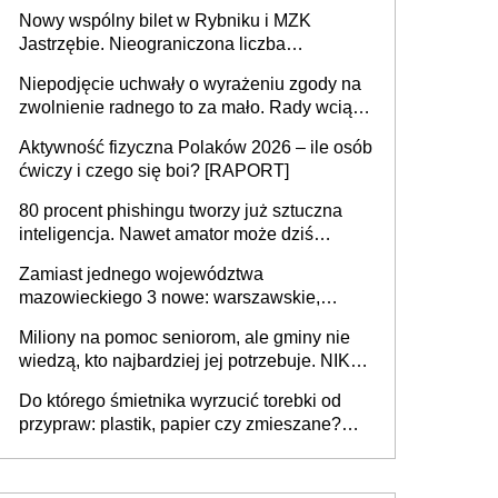
sprawach złożonych
Nowy wspólny bilet w Rybniku i MZK
Jastrzębie. Nieograniczona liczba
przejazdów za 16 zł
Niepodjęcie uchwały o wyrażeniu zgody na
zwolnienie radnego to za mało. Rady wciąż
popełniają ten błąd, a sądy muszą
Aktywność fizyczna Polaków 2026 – ile osób
rozstrzygać sprawy
ćwiczy i czego się boi? [RAPORT]
80 procent phishingu tworzy już sztuczna
inteligencja. Nawet amator może dziś
przeprowadzić skuteczny cyberatak
Zamiast jednego województwa
mazowieckiego 3 nowe: warszawskie,
płocko-siedleckie i staropolskie. Nigdzie w
Miliony na pomoc seniorom, ale gminy nie
Europie nie ma tak dużych jednostek
wiedzą, kto najbardziej jej potrzebuje. NIK
stołecznych
ujawnia poważną lukę w systemie
Do którego śmietnika wyrzucić torebki od
przypraw: plastik, papier czy zmieszane?
Gdzie wyrzucić młynek po przyprawach?