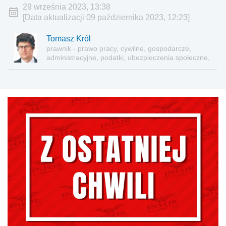
29 września 2023, 13:38
[Data aktualizacji 09 października 2023, 12:23]
Tomasz Król
prawnik - prawo pracy, cywilne, gospodarcze,
administracyjne, podatki, ubezpieczenia społeczne,
sektor publiczny