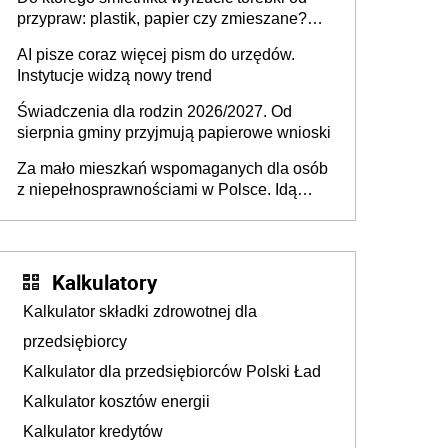
przypraw: plastik, papier czy zmieszane?
Gdzie wyrzucić młynek po przyprawach?
AI pisze coraz więcej pism do urzędów.
Instytucje widzą nowy trend
Świadczenia dla rodzin 2026/2027. Od
sierpnia gminy przyjmują papierowe wnioski
Za mało mieszkań wspomaganych dla osób
z niepełnosprawnościami w Polsce. Idą
zmiany w przepisach
Kalkulatory
Kalkulator składki zdrowotnej dla
osób prawnych z udziałem partnera
przedsiębiorcy
prywatnego wyłonionego zgodnie z
Kalkulator dla przedsiębiorców Polski Ład
ustawą z dnia 19 grudnia 2008 r. o
Kalkulator kosztów energii
partnerstwie publiczno-prywatnym
Kalkulator kredytów