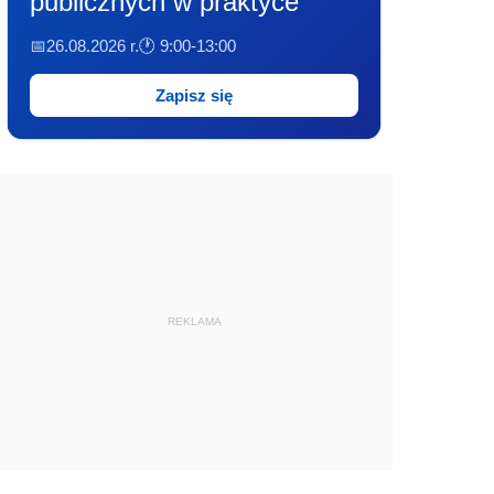
publicznych w praktyce
📅26.08.2026 r.
🕐 9:00-13:00
Zapisz się
REKLAMA