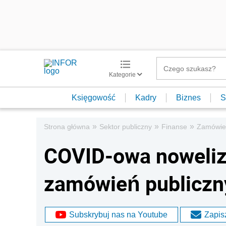
Kategorie
Księgowość
Kadry
Biznes
S
»
»
»
Strona główna
Sektor publiczny
Finanse
Zamówien
COVID-owa noweliz
zamówień publiczn
Subskrybuj nas na Youtube
Zapisz