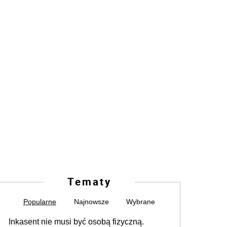
Tematy
art. 214 ust. 8 nowego P.z.p. – od 1
marca 2021 r.
Popularne
Najnowsze
Wybrane
Inkasent nie musi być osobą fizyczną.