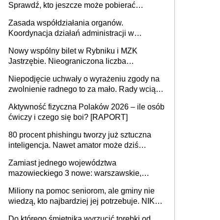
Sprawdź, kto jeszcze może pobierać
pieniądze
Zasada współdziałania organów.
Koordynacja działań administracji w
sprawach złożonych
Nowy wspólny bilet w Rybniku i MZK
REKLAMA
Jastrzębie. Nieograniczona liczba
przejazdów za 16 zł
Niepodjęcie uchwały o wyrażeniu zgody na
zwolnienie radnego to za mało. Rady wciąż
popełniają ten błąd, a sądy muszą
Aktywność fizyczna Polaków 2026 – ile osób
rozstrzygać sprawy
ćwiczy i czego się boi? [RAPORT]
80 procent phishingu tworzy już sztuczna
Zakazu udziału kapitału prywatnego,
inteligencja. Nawet amator może dziś
wa
przeprowadzić skuteczny cyberatak
o którym mowa w ust.1 pkt 11 lit.c,
Zamiast jednego województwa
mazowieckiego 3 nowe: warszawskie,
pkt 12 lit. c i pkt 13 lit. c, nie stosuje
płocko-siedleckie i staropolskie. Nigdzie w
się do:
Miliony na pomoc seniorom, ale gminy nie
Europie nie ma tak dużych jednostek
wiedzą, kto najbardziej jej potrzebuje. NIK
stołecznych
ujawnia poważną lukę w systemie
Do którego śmietnika wyrzucić torebki od