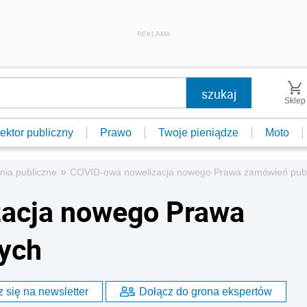
REKLAMA
Sklep
ektor publiczny
Prawo
Twoje pieniądze
Moto
»
ia publiczne
COVID-owa nowelizacja nowego Prawa zamówień publ
acja nowego Prawa
ych
 się na newsletter
Dołącz do grona ekspertów