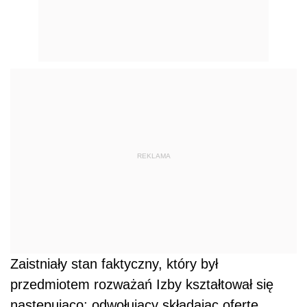
REKLAMA
Zaistniały stan faktyczny, który był
przedmiotem rozważań Izby kształtował się
następująco: odwołujący składając ofertę