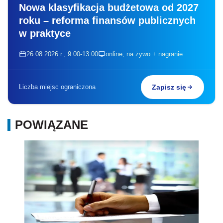
Nowa klasyfikacja budżetowa od 2027
roku – reforma finansów publicznych
w praktyce
26.08.2026 r., 9:00-13:00
online, na żywo + nagranie
Liczba miejsc ograniczona
Zapisz się
POWIĄZANE