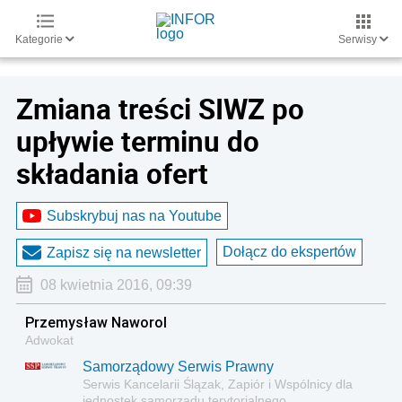
Kategorie
Serwisy
Zmiana treści SIWZ po
upływie terminu do
składania ofert
Subskrybuj nas na Youtube
Dołącz do ekspertów
Zapisz się na newsletter
08 kwietnia 2016, 09:39
Przemysław Naworol
Adwokat
Samorządowy Serwis Prawny
Serwis Kancelarii Ślązak, Zapiór i Wspólnicy dla
jednostek samorządu terytorialnego