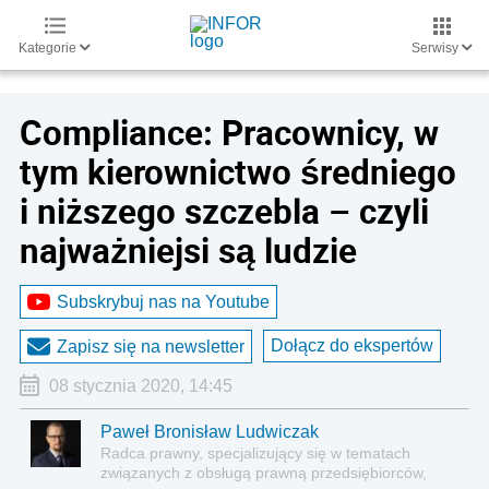
Kategorie
Serwisy
Compliance: Pracownicy, w
tym kierownictwo średniego
i niższego szczebla – czyli
najważniejsi są ludzie
Subskrybuj nas na Youtube
Dołącz do ekspertów
Zapisz się na newsletter
08 stycznia 2020, 14:45
Paweł Bronisław Ludwiczak
Radca prawny, specjalizujący się w tematach
związanych z obsługą prawną przedsiębiorców,