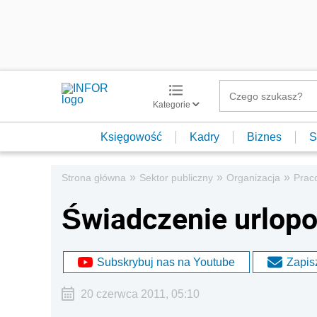
Kategorie
Księgowość
Kadry
Biznes
S
»
»
»
Strona główna
Sektor publiczny
Organizacja
Prac
Świadczenie urlop
Subskrybuj nas na Youtube
Zapisz
20 czerwca 2011, 05:10