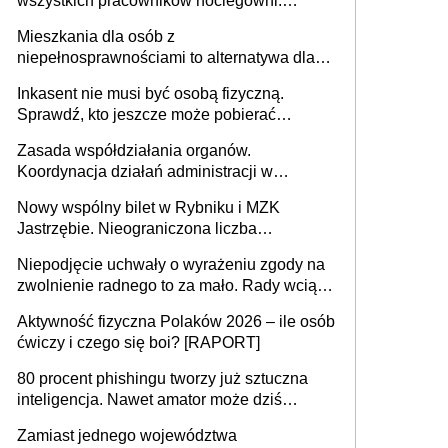
wszystkich pracowników noclegowni.
MRPiPS wyjaśnia zasady
Mieszkania dla osób z
niepełnosprawnościami to alternatywa dla
opieki instytucjonalnej. 53% chce mieszkać
Inkasent nie musi być osobą fizyczną.
samodzielnie lub z rodziną
Sprawdź, kto jeszcze może pobierać
pieniądze
Zasada współdziałania organów.
Koordynacja działań administracji w
sprawach złożonych
Nowy wspólny bilet w Rybniku i MZK
Jastrzębie. Nieograniczona liczba
przejazdów za 16 zł
Niepodjęcie uchwały o wyrażeniu zgody na
zwolnienie radnego to za mało. Rady wciąż
popełniają ten błąd, a sądy muszą
Aktywność fizyczna Polaków 2026 – ile osób
rozstrzygać sprawy
ćwiczy i czego się boi? [RAPORT]
80 procent phishingu tworzy już sztuczna
inteligencja. Nawet amator może dziś
przeprowadzić skuteczny cyberatak
Zamiast jednego województwa