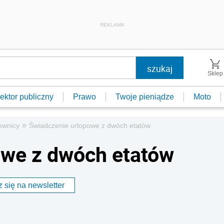
REKLAMA
Sklep
ektor publiczny
Prawo
Twoje pieniądze
Moto
»
ownicy
Świadczenie urlopowe z dwóch etatów
owe z dwóch etatów
 się na newsletter