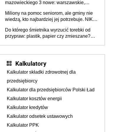
mazowieckiego 3 nowe: warszawskie,
płocko-siedleckie i staropolskie. Nigdzie w
Miliony na pomoc seniorom, ale gminy nie
Europie nie ma tak dużych jednostek
wiedzą, kto najbardziej jej potrzebuje. NIK
stołecznych
ujawnia poważną lukę w systemie
Do którego śmietnika wyrzucić torebki od
przypraw: plastik, papier czy zmieszane?
Gdzie wyrzucić młynek po przyprawach?
Kalkulatory
Kalkulator składki zdrowotnej dla
przedsiębiorcy
Kalkulator dla przedsiębiorców Polski Ład
Kalkulator kosztów energii
Kalkulator kredytów
Kalkulator odsetek ustawowych
Kalkulator PPK