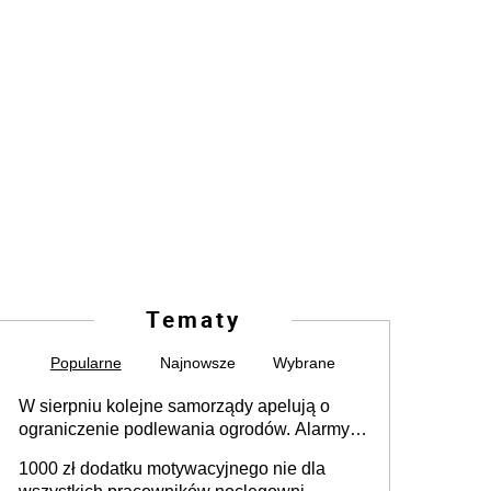
Tematy
Popularne
Najnowsze
Wybrane
W sierpniu kolejne samorządy apelują o
ograniczenie podlewania ogrodów. Alarmy w
625 gminach. Niżówka hydrogeologiczna
1000 zł dodatku motywacyjnego nie dla
może objąć cały kraj