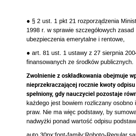
● § 2 ust. 1 pkt 21 rozporządzenia Minist
1998 r. w sprawie szczegółowych zasad 
ubezpieczenia emerytalne i rentowe,
● art. 81 ust. 1 ustawy z 27 sierpnia 20
finansowanych ze środków publicznych.
Zwolnienie z oskładkowania obejmuje wp
nieprzekraczającej rocznie kwoty odpis
spełniony, gdy nauczyciel pozostaje ró
każdego jest bowiem rozliczany osobno i
praw. Nie ma więc podstawy, by sumowa
nadwyżki ponad wartość odpisu podsta
auto 30px;font-family:Roboto-Regular,sa