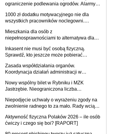
ograniczenie podlewania ogrodów. Alarmy w
625 gminach. Niżówka hydrogeologiczna
1000 zł dodatku motywacyjnego nie dla
może objąć cały kraj
wszystkich pracowników noclegowni.
MRPiPS wyjaśnia zasady
Mieszkania dla osób z
niepełnosprawnościami to alternatywa dla
opieki instytucjonalnej. 53% chce mieszkać
Inkasent nie musi być osobą fizyczną.
samodzielnie lub z rodziną
Sprawdź, kto jeszcze może pobierać
pieniądze
Zasada współdziałania organów.
Koordynacja działań administracji w
sprawach złożonych
Nowy wspólny bilet w Rybniku i MZK
Jastrzębie. Nieograniczona liczba
przejazdów za 16 zł
Niepodjęcie uchwały o wyrażeniu zgody na
zwolnienie radnego to za mało. Rady wciąż
popełniają ten błąd, a sądy muszą
Aktywność fizyczna Polaków 2026 – ile osób
rozstrzygać sprawy
ćwiczy i czego się boi? [RAPORT]
80 procent phishingu tworzy już sztuczna