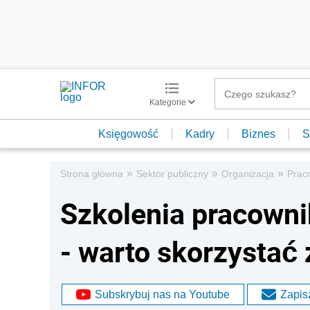
Kategorie
Księgowość
Kadry
Biznes
S
»
»
»
Strona główna
Sektor publiczny
Organizacja
Prac
Szkolenia pracown
- warto skorzystać
Subskrybuj nas na Youtube
Zapisz