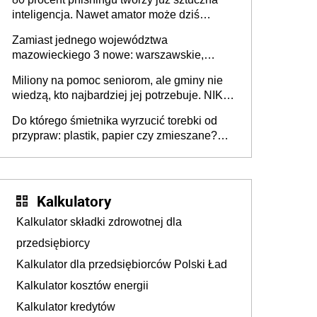
inteligencja. Nawet amator może dziś
przeprowadzić skuteczny cyberatak
Zamiast jednego województwa
mazowieckiego 3 nowe: warszawskie,
płocko-siedleckie i staropolskie. Nigdzie w
Miliony na pomoc seniorom, ale gminy nie
Europie nie ma tak dużych jednostek
wiedzą, kto najbardziej jej potrzebuje. NIK
stołecznych
ujawnia poważną lukę w systemie
Do którego śmietnika wyrzucić torebki od
przypraw: plastik, papier czy zmieszane?
Gdzie wyrzucić młynek po przyprawach?
Kalkulatory
Kalkulator składki zdrowotnej dla
przedsiębiorcy
Kalkulator dla przedsiębiorców Polski Ład
Kalkulator kosztów energii
Kalkulator kredytów