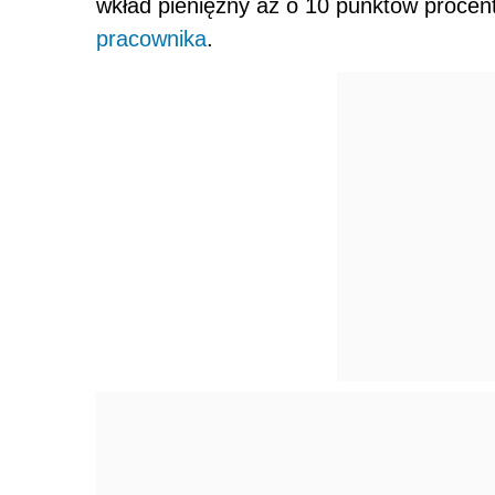
wkład pieniężny aż o 10 punktów procen
pracownika
.