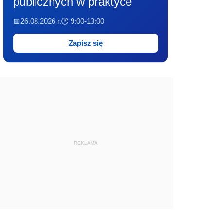
publicznych w praktyce
📅26.08.2026 r.
🕐 9:00-13:00
Zapisz się
REKLAMA