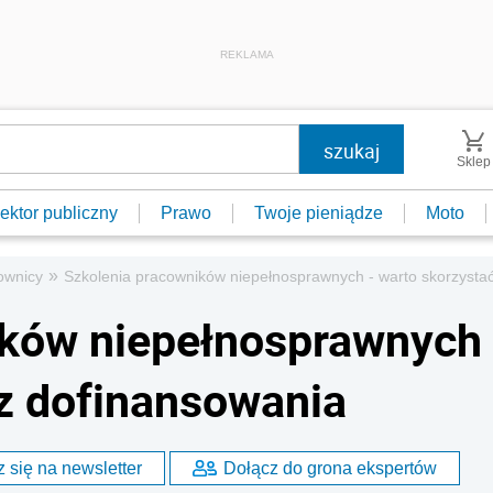
REKLAMA
Sklep
ektor publiczny
Prawo
Twoje pieniądze
Moto
»
ownicy
Szkolenia pracowników niepełnosprawnych - warto skorzysta
ików niepełnosprawnych
 z dofinansowania
 się na newsletter
Dołącz do grona ekspertów