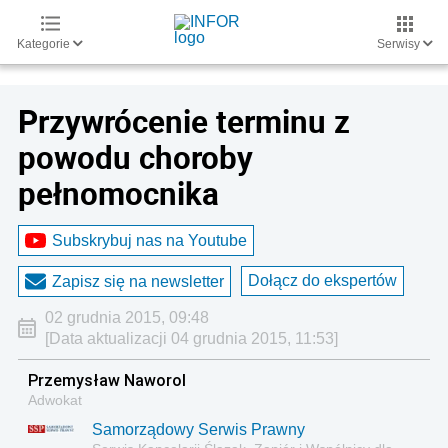
Kategorie
Serwisy
Przywrócenie terminu z
powodu choroby
pełnomocnika
Subskrybuj nas na Youtube
Dołącz do ekspertów
Zapisz się na newsletter
02 grudnia 2015, 09:48
[Data aktualizacji 04 grudnia 2015, 11:53]
Przemysław Naworol
Adwokat
Samorządowy Serwis Prawny