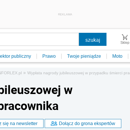
REKLAMA
Sklep
ektor publiczny
Prawo
Twoje pieniądze
Moto
»
INFORLEX.pl
Wypłata nagrody jubileuszowej w przypadku śmierci pr
bileuszowej w
 pracownika
 się na newsletter
Dołącz do grona ekspertów