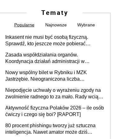
Tematy
Popularne
Najnowsze
Wybrane
Inkasent nie musi być osobą fizyczną.
Sprawdź, kto jeszcze może pobierać
pieniądze
Zasada współdziałania organów.
Koordynacja działań administracji w
sprawach złożonych
Nowy wspólny bilet w Rybniku i MZK
Jastrzębie. Nieograniczona liczba
przejazdów za 16 zł
Niepodjęcie uchwały o wyrażeniu zgody na
zwolnienie radnego to za mało. Rady wciąż
popełniają ten błąd, a sądy muszą
Aktywność fizyczna Polaków 2026 – ile osób
rozstrzygać sprawy
ćwiczy i czego się boi? [RAPORT]
80 procent phishingu tworzy już sztuczna
inteligencja. Nawet amator może dziś
przeprowadzić skuteczny cyberatak