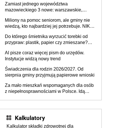
Zamiast jednego województwa
mazowieckiego 3 nowe: warszawskie,
płocko-siedleckie i staropolskie. Nigdzie w
Miliony na pomoc seniorom, ale gminy nie
Europie nie ma tak dużych jednostek
wiedzą, kto najbardziej jej potrzebuje. NIK
stołecznych
ujawnia poważną lukę w systemie
Do którego śmietnika wyrzucić torebki od
przypraw: plastik, papier czy zmieszane?
Gdzie wyrzucić młynek po przyprawach?
AI pisze coraz więcej pism do urzędów.
Instytucje widzą nowy trend
Świadczenia dla rodzin 2026/2027. Od
sierpnia gminy przyjmują papierowe wnioski
Za mało mieszkań wspomaganych dla osób
z niepełnosprawnościami w Polsce. Idą
zmiany w przepisach
Kalkulatory
Kalkulator składki zdrowotnej dla