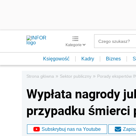
Kategorie
Księgowość
Kadry
Biznes
S
»
»
Strona główna
Sektor publiczny
Porady ekspertów 
Wypłata nagrody ju
przypadku śmierci
Subskrybuj nas na Youtube
Zapisz