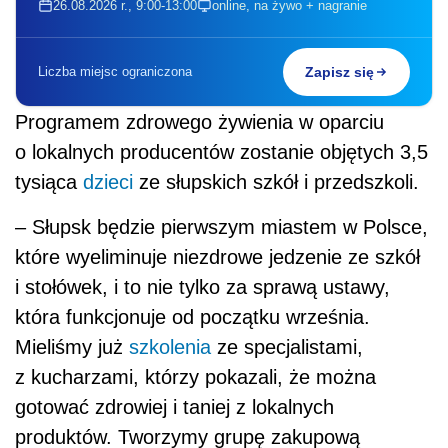
26.08.2026 r., 9:00-13:00
online, na żywo + nagranie
Liczba miejsc ograniczona
Zapisz się
Programem zdrowego żywienia w oparciu
o lokalnych producentów zostanie objętych 3,5
tysiąca
dzieci
ze słupskich szkół i przedszkoli.
– Słupsk będzie pierwszym miastem w Polsce,
które wyeliminuje niezdrowe jedzenie ze szkół
i stołówek, i to nie tylko za sprawą ustawy,
która funkcjonuje od początku września.
Mieliśmy już
szkolenia
ze specjalistami,
z kucharzami, którzy pokazali, że można
gotować zdrowiej i taniej z lokalnych
produktów. Tworzymy grupę zakupową