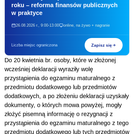
roku – reforma finansów publicznych
w praktyce
26.08.2026 r., 9:00-13:00
online, na żywo + nagranie
Liczba miejsc ograniczona
Zapisz się
Do 20 kwietnia br. osoby, które w złożonej
wcześniej deklaracji wyraziły wolę
przystąpienia do egzaminu maturalnego z
przedmiotu dodatkowego lub przedmiotów
dodatkowych, a po złożeniu deklaracji uzyskały
dokumenty, o których mowa powyżej, mogły
złożyć pisemną informację o rezygnacji z
przystąpienia do egzaminu maturalnego z tego
przedmiotu dodatkowego lub tych przedmiotów