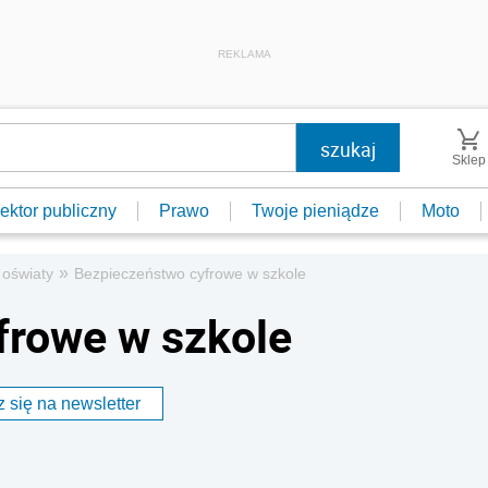
REKLAMA
Sklep
ektor publiczny
Prawo
Twoje pieniądze
Moto
»
oświaty
Bezpieczeństwo cyfrowe w szkole
frowe w szkole
 się na newsletter