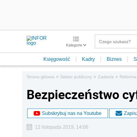
Kategorie
Księgowość
Kadry
Biznes
S
»
»
»
Strona główna
Sektor publiczny
Zadania
Reforma 
Bezpieczeństwo cy
Subskrybuj nas na Youtube
Zapisz
12 listopada 2019, 14:06