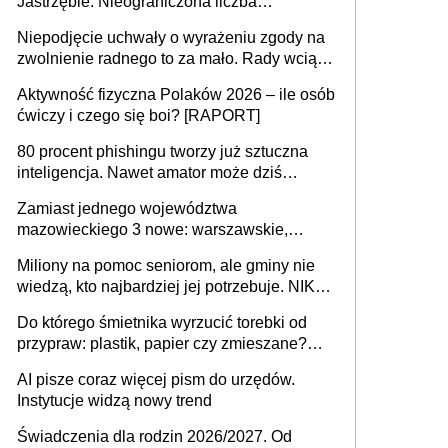
Jastrzębie. Nieograniczona liczba
przejazdów za 16 zł
Niepodjęcie uchwały o wyrażeniu zgody na
zwolnienie radnego to za mało. Rady wciąż
popełniają ten błąd, a sądy muszą
Aktywność fizyczna Polaków 2026 – ile osób
rozstrzygać sprawy
ćwiczy i czego się boi? [RAPORT]
80 procent phishingu tworzy już sztuczna
inteligencja. Nawet amator może dziś
przeprowadzić skuteczny cyberatak
Zamiast jednego województwa
mazowieckiego 3 nowe: warszawskie,
płocko-siedleckie i staropolskie. Nigdzie w
Miliony na pomoc seniorom, ale gminy nie
Europie nie ma tak dużych jednostek
wiedzą, kto najbardziej jej potrzebuje. NIK
stołecznych
ujawnia poważną lukę w systemie
Do którego śmietnika wyrzucić torebki od
przypraw: plastik, papier czy zmieszane?
Gdzie wyrzucić młynek po przyprawach?
AI pisze coraz więcej pism do urzędów.
Instytucje widzą nowy trend
Świadczenia dla rodzin 2026/2027. Od