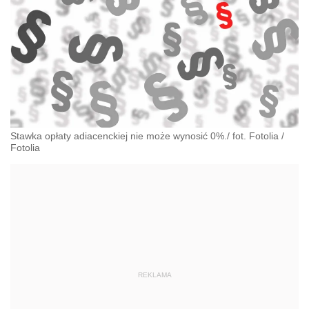
Stawka opłaty adiacenckiej nie może wynosić 0%./ fot. Fotolia
/
Fotolia