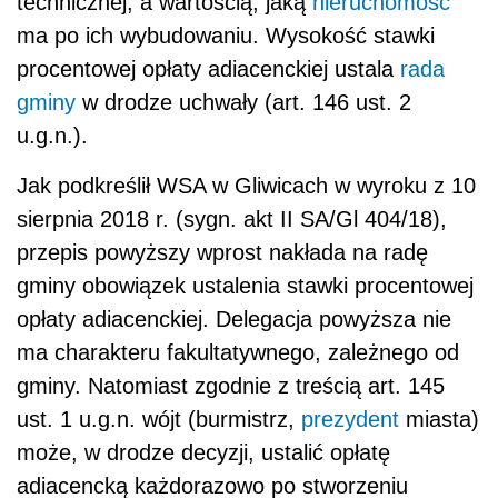
technicznej, a wartością, jaką
nieruchomość
ma po ich wybudowaniu. Wysokość stawki
procentowej opłaty adiacenckiej ustala
rada
gminy
w drodze uchwały (art. 146 ust. 2
u.g.n.).
Jak podkreślił WSA w Gliwicach w wyroku z 10
sierpnia 2018 r. (sygn. akt II SA/Gl 404/18),
przepis powyższy wprost nakłada na radę
gminy obowiązek ustalenia stawki procentowej
opłaty adiacenckiej. Delegacja powyższa nie
ma charakteru fakultatywnego, zależnego od
gminy. Natomiast zgodnie z treścią art. 145
ust. 1 u.g.n. wójt (burmistrz,
prezydent
miasta)
może, w drodze decyzji, ustalić opłatę
adiacencką każdorazowo po stworzeniu