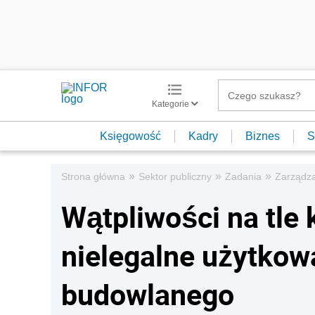
Kategorie
Księgowość
Kadry
Biznes
S
»
»
»
Strona główna
Sektor publiczny
Zadania
Zarządza
Wątpliwości na tle 
nielegalne użytkow
budowlanego