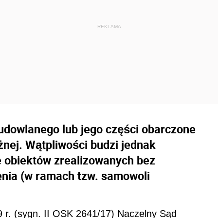
udowlanego lub jego części obarczone
ężnej. Wątpliwości budzi jednak
że obiektów zrealizowanych bez
enia (w ramach tzw. samowoli
 r. (sygn. II OSK 2641/17) Naczelny Sąd