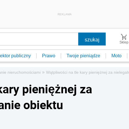
REKLAMA
Sklep
ektor publiczny
Prawo
Twoje pieniądze
Moto
»
nie nieruchomościami
Wątpliwości na tle kary pieniężnej za nieleg
kary pieniężnej za
anie obiektu