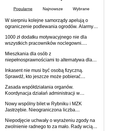
Popularne
Najnowsze
Wybrane
W sierpniu kolejne samorządy apelują o
ograniczenie podlewania ogrodów. Alarmy w
625 gminach. Niżówka hydrogeologiczna
1000 zł dodatku motywacyjnego nie dla
może objąć cały kraj
wszystkich pracowników noclegowni.
MRPiPS wyjaśnia zasady
Mieszkania dla osób z
niepełnosprawnościami to alternatywa dla
opieki instytucjonalnej. 53% chce mieszkać
Inkasent nie musi być osobą fizyczną.
samodzielnie lub z rodziną
Sprawdź, kto jeszcze może pobierać
pieniądze
Zasada współdziałania organów.
Koordynacja działań administracji w
sprawach złożonych
Nowy wspólny bilet w Rybniku i MZK
Jastrzębie. Nieograniczona liczba
przejazdów za 16 zł
Niepodjęcie uchwały o wyrażeniu zgody na
zwolnienie radnego to za mało. Rady wciąż