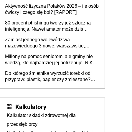
popełniają ten błąd, a sądy muszą
Aktywność fizyczna Polaków 2026 – ile osób
rozstrzygać sprawy
ćwiczy i czego się boi? [RAPORT]
80 procent phishingu tworzy już sztuczna
inteligencja. Nawet amator może dziś
przeprowadzić skuteczny cyberatak
Zamiast jednego województwa
mazowieckiego 3 nowe: warszawskie,
płocko-siedleckie i staropolskie. Nigdzie w
Miliony na pomoc seniorom, ale gminy nie
Europie nie ma tak dużych jednostek
wiedzą, kto najbardziej jej potrzebuje. NIK
stołecznych
ujawnia poważną lukę w systemie
Do którego śmietnika wyrzucić torebki od
przypraw: plastik, papier czy zmieszane?
Gdzie wyrzucić młynek po przyprawach?
Kalkulatory
Kalkulator składki zdrowotnej dla
przedsiębiorcy