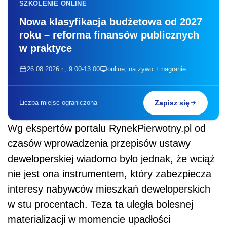
SZKOLENIE ONLINE
Nowa klasyfikacja budżetowa od 2027
roku – reforma finansów publicznych
w praktyce
26.08.2026 r., 9:00-13:00
online, na żywo + nagranie
Liczba miejsc ograniczona
Zapisz się
Wg ekspertów portalu RynekPierwotny.pl o
d
czasów wprowadzenia przepisów ustawy
deweloperskiej wiadomo było jednak, że wciąż
nie jest ona instrumentem, który zabezpiecza
interesy nabywców mieszkań deweloperskich
w stu procentach. Teza ta uległa bolesnej
materializacji w momencie upadłości