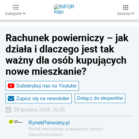
Kategorie
Serwisy
Rachunek powierniczy – jak
działa i dlaczego jest tak
ważny dla osób kupujących
nowe mieszkanie?
Subskrybuj nas na Youtube
Dołącz do ekspertów
Zapisz się na newsletter
09 grudnia 2019, 10:35
RynekPierwotny.pl
Portal internetowy poświęcony nowym
nieruchomościom