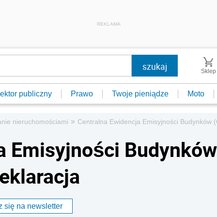
REKLAMA
Sklep
ektor publiczny
Prawo
Twoje pieniądze
Moto
»
nie nieruchomościami
Centralna Ewidencja Emisyjności Budynków (C
ja Emisyjności Budynków
deklaracja
 się na newsletter