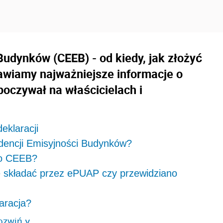
Budynków (CEEB) - od kiedy, jak złożyć
tawiamy najważniejsze informacje o
oczywał na właścicielach i
deklaracji
widencji Emisyjności Budynków?
do CEEB?
ię składać przez ePUAP czy przewidziano
laracja?
ozwiń
>