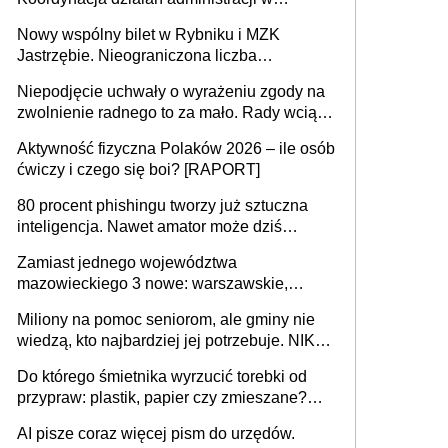
sprawach złożonych
Nowy wspólny bilet w Rybniku i MZK
Jastrzębie. Nieograniczona liczba
przejazdów za 16 zł
Niepodjęcie uchwały o wyrażeniu zgody na
zwolnienie radnego to za mało. Rady wciąż
popełniają ten błąd, a sądy muszą
Aktywność fizyczna Polaków 2026 – ile osób
rozstrzygać sprawy
ćwiczy i czego się boi? [RAPORT]
80 procent phishingu tworzy już sztuczna
inteligencja. Nawet amator może dziś
przeprowadzić skuteczny cyberatak
Zamiast jednego województwa
mazowieckiego 3 nowe: warszawskie,
płocko-siedleckie i staropolskie. Nigdzie w
Miliony na pomoc seniorom, ale gminy nie
Europie nie ma tak dużych jednostek
wiedzą, kto najbardziej jej potrzebuje. NIK
stołecznych
ujawnia poważną lukę w systemie
Do którego śmietnika wyrzucić torebki od
przypraw: plastik, papier czy zmieszane?
Gdzie wyrzucić młynek po przyprawach?
AI pisze coraz więcej pism do urzędów.