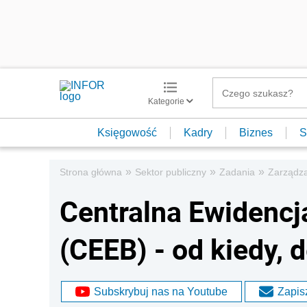
Kategorie
Księgowość
Kadry
Biznes
S
»
»
»
Strona główna
Sektor publiczny
Zadania
Zarządza
Centralna Ewidenc
(CEEB) - od kiedy, 
Subskrybuj nas na Youtube
Zapisz