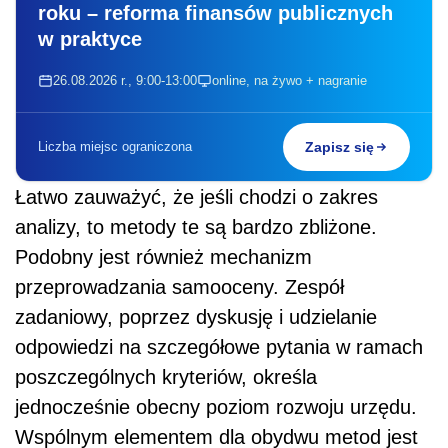
roku – reforma finansów publicznych
w praktyce
26.08.2026 r., 9:00-13:00
online, na żywo + nagranie
Liczba miejsc ograniczona
Zapisz się
Łatwo zauważyć, że jeśli chodzi o zakres
analizy, to metody te są bardzo zbliżone.
Podobny jest również mechanizm
przeprowadzania samooceny. Zespół
zadaniowy, poprzez dyskusję i udzielanie
odpowiedzi na szczegółowe pytania w ramach
poszczególnych kryteriów, określa
jednocześnie obecny poziom rozwoju urzędu.
Wspólnym elementem dla obydwu metod jest