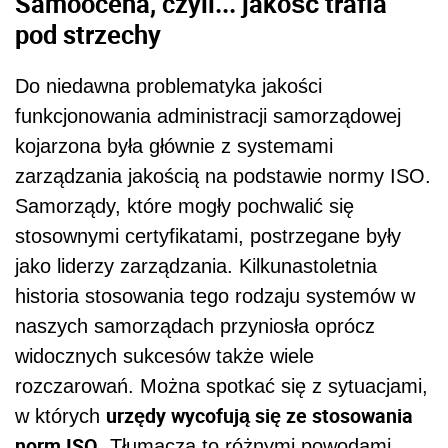
Samoocena, czyli... jakość trafia
pod strzechy
Do niedawna problematyka jakości
funkcjonowania administracji samorządowej
kojarzona była głównie z systemami
zarządzania jakością na podstawie normy ISO.
Samorządy, które mogły pochwalić się
stosownymi certyfikatami, postrzegane były
jako liderzy zarządzania. Kilkunastoletnia
historia stosowania tego rodzaju systemów w
naszych samorządach przyniosła oprócz
widocznych sukcesów także wiele
rozczarowań. Można spotkać się z sytuacjami,
urzędy wycofują się ze stosowania
w których
norm ISO
. Tłumaczą to różnymi powodami,