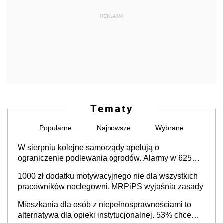
REKLAMA
Tematy
Popularne
Najnowsze
Wybrane
W sierpniu kolejne samorządy apelują o
ograniczenie podlewania ogrodów. Alarmy w 625
gminach. Niżówka hydrogeologiczna może objąć
1000 zł dodatku motywacyjnego nie dla wszystkich
cały kraj
pracowników noclegowni. MRPiPS wyjaśnia zasady
Mieszkania dla osób z niepełnosprawnościami to
alternatywa dla opieki instytucjonalnej. 53% chce