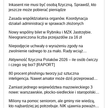
mieszkać samodzielnie lub z rodziną
Inkasent nie musi być osobą fizyczną. Sprawdź, kto
jeszcze może pobierać pieniądze
Zasada współdziałania organów. Koordynacja
działań administracji w sprawach złożonych
Nowy wspólny bilet w Rybniku i MZK Jastrzębie.
Nieograniczona liczba przejazdów za 16 zł
Niepodjęcie uchwały o wyrażeniu zgody na
zwolnienie radnego to za mało. Rady wciąż
popełniają ten błąd, a sądy muszą rozstrzygać
Aktywność fizyczna Polaków 2026 – ile osób ćwiczy
sprawy
i czego się boi? [RAPORT]
80 procent phishingu tworzy już sztuczna
inteligencja. Nawet amator może dziś przeprowadzić
skuteczny cyberatak
Zamiast jednego województwa mazowieckiego 3
nowe: warszawskie, płocko-siedleckie i staropolskie.
Nigdzie w Europie nie ma tak dużych jednostek
Miliony na pomoc seniorom, ale gminy nie wiedzą,
stołecznych
kto najbardziej jej potrzebuje. NIK ujawnia poważną