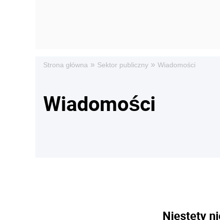
»
»
Strona główna
Sektor publiczny
Wiadomości
Wiadomości
Niestety ni