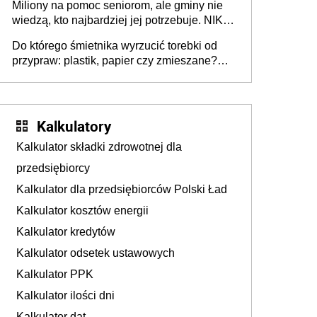
Miliony na pomoc seniorom, ale gminy nie
Europie nie ma tak dużych jednostek
wiedzą, kto najbardziej jej potrzebuje. NIK
stołecznych
ujawnia poważną lukę w systemie
Do którego śmietnika wyrzucić torebki od
przypraw: plastik, papier czy zmieszane?
Gdzie wyrzucić młynek po przyprawach?
Kalkulatory
Kalkulator składki zdrowotnej dla
przedsiębiorcy
Kalkulator dla przedsiębiorców Polski Ład
Kalkulator kosztów energii
Kalkulator kredytów
Kalkulator odsetek ustawowych
Kalkulator PPK
Kalkulator ilości dni
Kalkulator dat