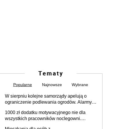
Tematy
Popularne
Najnowsze
Wybrane
W sierpniu kolejne samorządy apelują o
ograniczenie podlewania ogrodów. Alarmy w
625 gminach. Niżówka hydrogeologiczna
1000 zł dodatku motywacyjnego nie dla
może objąć cały kraj
wszystkich pracowników noclegowni.
MRPiPS wyjaśnia zasady
Mieszkania dla osób z