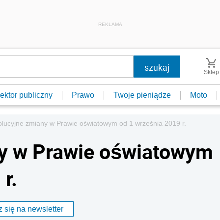
REKLAMA
Sklep
ektor publiczny
Prawo
Twoje pieniądze
Moto
lucyjne zmiany w Prawie oświatowym od 1 września 2019 r.
y w Prawie oświatowym
r.
 się na newsletter