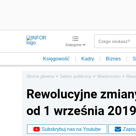
Kategorie
Księgowość
Kadry
Biznes
S
»
»
»
Strona główna
Sektor publiczny
Wiadomości
Rewo
Rewolucyjne zmian
od 1 września 2019 
Subskrybuj nas na Youtube
Zapisz