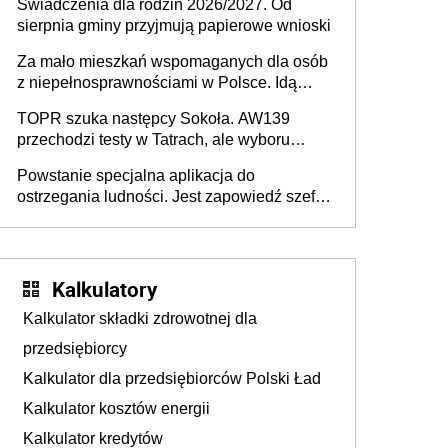
Świadczenia dla rodzin 2026/2027. Od
sierpnia gminy przyjmują papierowe wnioski
Za mało mieszkań wspomaganych dla osób
z niepełnosprawnościami w Polsce. Idą
zmiany w przepisach
TOPR szuka następcy Sokoła. AW139
przechodzi testy w Tatrach, ale wyboru
jeszcze nie ma
Powstanie specjalna aplikacja do
ostrzegania ludności. Jest zapowiedź szefa
MSWiA
Kalkulatory
Kalkulator składki zdrowotnej dla
przedsiębiorcy
Kalkulator dla przedsiębiorców Polski Ład
Kalkulator kosztów energii
Kalkulator kredytów