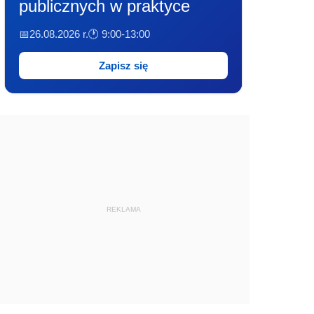
publicznych w praktyce
📅26.08.2026 r.
🕐 9:00-13:00
Zapisz się
REKLAMA