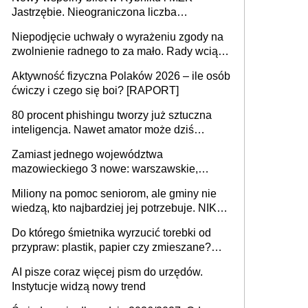
Jastrzębie. Nieograniczona liczba
przejazdów za 16 zł
Niepodjęcie uchwały o wyrażeniu zgody na
zwolnienie radnego to za mało. Rady wciąż
popełniają ten błąd, a sądy muszą
Aktywność fizyczna Polaków 2026 – ile osób
rozstrzygać sprawy
ćwiczy i czego się boi? [RAPORT]
80 procent phishingu tworzy już sztuczna
inteligencja. Nawet amator może dziś
przeprowadzić skuteczny cyberatak
Zamiast jednego województwa
mazowieckiego 3 nowe: warszawskie,
płocko-siedleckie i staropolskie. Nigdzie w
Miliony na pomoc seniorom, ale gminy nie
Europie nie ma tak dużych jednostek
wiedzą, kto najbardziej jej potrzebuje. NIK
stołecznych
ujawnia poważną lukę w systemie
Do którego śmietnika wyrzucić torebki od
przypraw: plastik, papier czy zmieszane?
Gdzie wyrzucić młynek po przyprawach?
AI pisze coraz więcej pism do urzędów.
Instytucje widzą nowy trend