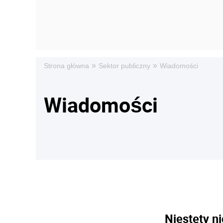
»
»
Strona główna
Sektor publiczny
Wiadomości
Wiadomości
Niestety ni