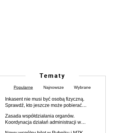
Tematy
Popularne
Najnowsze
Wybrane
Inkasent nie musi być osobą fizyczną.
Sprawdź, kto jeszcze może pobierać
pieniądze
Zasada współdziałania organów.
Koordynacja działań administracji w
sprawach złożonych
Nowy wspólny bilet w Rybniku i MZK