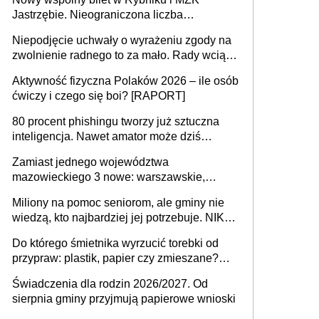
Jastrzębie. Nieograniczona liczba
przejazdów za 16 zł
Niepodjęcie uchwały o wyrażeniu zgody na
zwolnienie radnego to za mało. Rady wciąż
popełniają ten błąd, a sądy muszą
Aktywność fizyczna Polaków 2026 – ile osób
rozstrzygać sprawy
ćwiczy i czego się boi? [RAPORT]
80 procent phishingu tworzy już sztuczna
inteligencja. Nawet amator może dziś
przeprowadzić skuteczny cyberatak
Zamiast jednego województwa
mazowieckiego 3 nowe: warszawskie,
płocko-siedleckie i staropolskie. Nigdzie w
Miliony na pomoc seniorom, ale gminy nie
Europie nie ma tak dużych jednostek
wiedzą, kto najbardziej jej potrzebuje. NIK
stołecznych
ujawnia poważną lukę w systemie
Do którego śmietnika wyrzucić torebki od
przypraw: plastik, papier czy zmieszane?
Gdzie wyrzucić młynek po przyprawach?
Świadczenia dla rodzin 2026/2027. Od
sierpnia gminy przyjmują papierowe wnioski