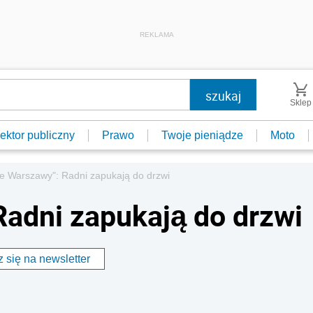
REKLAMA
Sklep
ektor publiczny
Prawo
Twoje pieniądze
Moto
ie Warszawy": Radni zapukają do drzwi
Radni zapukają do drzwi
 się na newsletter