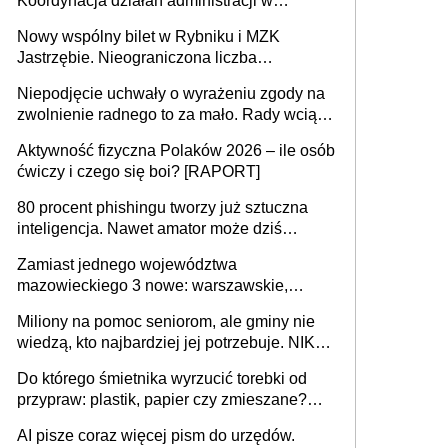
Koordynacja działań administracji w
sprawach złożonych
Nowy wspólny bilet w Rybniku i MZK
Jastrzębie. Nieograniczona liczba
przejazdów za 16 zł
Niepodjęcie uchwały o wyrażeniu zgody na
zwolnienie radnego to za mało. Rady wciąż
popełniają ten błąd, a sądy muszą
Aktywność fizyczna Polaków 2026 – ile osób
rozstrzygać sprawy
ćwiczy i czego się boi? [RAPORT]
80 procent phishingu tworzy już sztuczna
inteligencja. Nawet amator może dziś
przeprowadzić skuteczny cyberatak
Zamiast jednego województwa
mazowieckiego 3 nowe: warszawskie,
płocko-siedleckie i staropolskie. Nigdzie w
Miliony na pomoc seniorom, ale gminy nie
Europie nie ma tak dużych jednostek
wiedzą, kto najbardziej jej potrzebuje. NIK
stołecznych
ujawnia poważną lukę w systemie
Do którego śmietnika wyrzucić torebki od
przypraw: plastik, papier czy zmieszane?
Gdzie wyrzucić młynek po przyprawach?
AI pisze coraz więcej pism do urzędów.