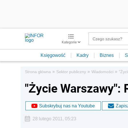
Kategorie
Księgowość
Kadry
Biznes
S
»
»
»
Strona główna
Sektor publiczny
Wiadomości
"Życ
"Życie Warszawy": 
Subskrybuj nas na Youtube
Zapisz
28 lutego 2011, 05:23