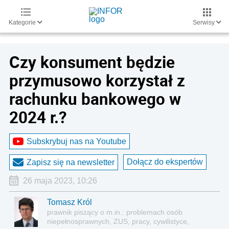
Kategorie
Serwisy
Czy konsument będzie
przymusowo korzystał z
rachunku bankowego w
2024 r.?
Subskrybuj nas na Youtube
Dołącz do ekspertów
Zapisz się na newsletter
26 maja 2023, 10:26
Tomasz Król
prawnik piszący o m.in.: problemach osób
niepełnosprawnych, ZUS, pracy, cywilistyce,