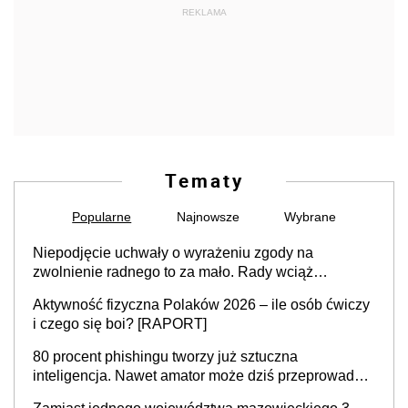
REKLAMA
Tematy
Popularne
Najnowsze
Wybrane
Niepodjęcie uchwały o wyrażeniu zgody na
zwolnienie radnego to za mało. Rady wciąż
popełniają ten błąd, a sądy muszą rozstrzygać
Aktywność fizyczna Polaków 2026 – ile osób ćwiczy
sprawy
i czego się boi? [RAPORT]
80 procent phishingu tworzy już sztuczna
inteligencja. Nawet amator może dziś przeprowadzić
skuteczny cyberatak