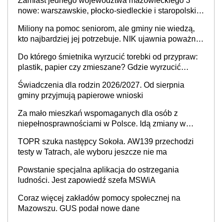
Zamiast jednego województwa mazowieckiego 3
nowe: warszawskie, płocko-siedleckie i staropolskie.
Nigdzie w Europie nie ma tak dużych jednostek
Miliony na pomoc seniorom, ale gminy nie wiedzą,
stołecznych
kto najbardziej jej potrzebuje. NIK ujawnia poważną
lukę w systemie
Do którego śmietnika wyrzucić torebki od przypraw:
plastik, papier czy zmieszane? Gdzie wyrzucić
młynek po przyprawach?
Świadczenia dla rodzin 2026/2027. Od sierpnia
gminy przyjmują papierowe wnioski
Za mało mieszkań wspomaganych dla osób z
niepełnosprawnościami w Polsce. Idą zmiany w
przepisach
TOPR szuka następcy Sokoła. AW139 przechodzi
testy w Tatrach, ale wyboru jeszcze nie ma
Powstanie specjalna aplikacja do ostrzegania
ludności. Jest zapowiedź szefa MSWiA
Coraz więcej zakładów pomocy społecznej na
Mazowszu. GUS podał nowe dane