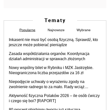
Tematy
Popularne
Najnowsze
Wybrane
Inkasent nie musi być osobą fizyczną. Sprawdź, kto
jeszcze może pobierać pieniądze
Zasada współdziałania organów. Koordynacja
działań administracji w sprawach złożonych
Nowy wspólny bilet w Rybniku i MZK Jastrzębie.
Nieograniczona liczba przejazdów za 16 zł
Niepodjęcie uchwały o wyrażeniu zgody na
zwolnienie radnego to za mało. Rady wciąż
popełniają ten błąd, a sądy muszą rozstrzygać
Aktywność fizyczna Polaków 2026 – ile osób ćwiczy
sprawy
i czego się boi? [RAPORT]
80 procent phishingu tworzy już sztuczna