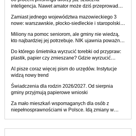
inteligencja. Nawet amator może dziś przeprowadzić
skuteczny cyberatak
Zamiast jednego województwa mazowieckiego 3
nowe: warszawskie, płocko-siedleckie i staropolskie.
Nigdzie w Europie nie ma tak dużych jednostek
Miliony na pomoc seniorom, ale gminy nie wiedzą,
stołecznych
kto najbardziej jej potrzebuje. NIK ujawnia poważną
lukę w systemie
Do którego śmietnika wyrzucić torebki od przypraw:
plastik, papier czy zmieszane? Gdzie wyrzucić
młynek po przyprawach?
AI pisze coraz więcej pism do urzędów. Instytucje
widzą nowy trend
Świadczenia dla rodzin 2026/2027. Od sierpnia
gminy przyjmują papierowe wnioski
Za mało mieszkań wspomaganych dla osób z
niepełnosprawnościami w Polsce. Idą zmiany w
przepisach