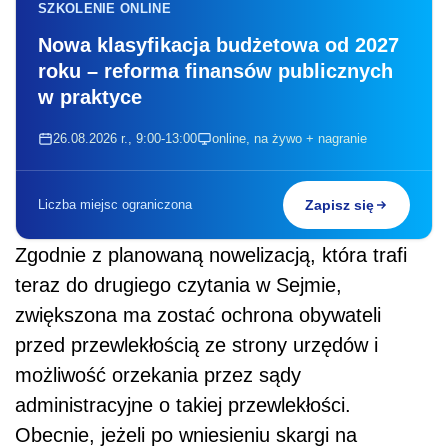
SZKOLENIE ONLINE
Nowa klasyfikacja budżetowa od 2027
roku – reforma finansów publicznych
w praktyce
26.08.2026 r., 9:00-13:00
online, na żywo + nagranie
Liczba miejsc ograniczona
Zapisz się
Zgodnie z planowaną nowelizacją, która trafi
teraz do drugiego czytania w Sejmie,
zwiększona ma zostać ochrona obywateli
przed przewlekłością ze strony urzędów i
możliwość orzekania przez sądy
administracyjne o takiej przewlekłości.
Obecnie, jeżeli po wniesieniu skargi na