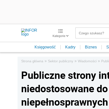
Kategorie
Księgowość
Kadry
Biznes
S
»
»
»
Strona główna
Sektor publiczny
Wiadomości
Publ
Publiczne strony i
niedostosowane do
niepełnosprawnych