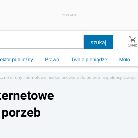
REKLAMA
Sklep
ektor publiczny
Prawo
Twoje pieniądze
Moto
iczne strony internetowe niedostosowane do porzeb niepełnosprawnyc
nternetowe
 porzeb