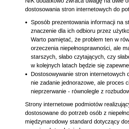
NIK dodatkowo zwraca uwagę na dwie oko
dostosowania stron internetowych do po
Sposób prezentowania informacji na s
znaczenie dla ich odbioru przez użytk
Warto pamiętać, że problem ten w ró
orzeczenia niepełnosprawności, ale m
starszych, słabo czytających, czy słab
w kolejnych latach będzie się zapewn
Dostosowywanie stron internetowych d
nie zadanie jednorazowe, ale proces c
nieprzerwanie - równolegle z rozbudow
Strony internetowe podmiotów realizują
dostosowane do potrzeb osób z niepełno
międzynarodowy standard dotyczący dos