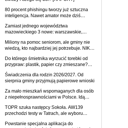
80 procent phishingu tworzy już sztuczna
inteligencja. Nawet amator może dziś
przeprowadzić skuteczny cyberatak
Zamiast jednego województwa
mazowieckiego 3 nowe: warszawskie,
płocko-siedleckie i staropolskie. Nigdzie w
Miliony na pomoc seniorom, ale gminy nie
Europie nie ma tak dużych jednostek
wiedzą, kto najbardziej jej potrzebuje. NIK
stołecznych
ujawnia poważną lukę w systemie
Do którego śmietnika wyrzucić torebki od
przypraw: plastik, papier czy zmieszane?
Gdzie wyrzucić młynek po przyprawach?
Świadczenia dla rodzin 2026/2027. Od
sierpnia gminy przyjmują papierowe wnioski
Za mało mieszkań wspomaganych dla osób
z niepełnosprawnościami w Polsce. Idą
zmiany w przepisach
TOPR szuka następcy Sokoła. AW139
przechodzi testy w Tatrach, ale wyboru
jeszcze nie ma
Powstanie specjalna aplikacja do