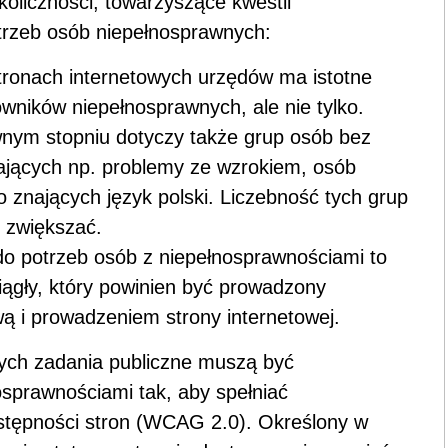
liczności, towarzyszące kwestii
trzeb osób niepełnosprawnych:
tronach internetowych urzędów ma istotne
owników niepełnosprawnych, ale nie tylko.
wnym stopniu dotyczy także grup osób bez
ających np. problemy ze wzrokiem, osób
o znających język polski. Liczebność tych grup
e zwiększać.
o potrzeb osób z niepełnosprawnościami to
iągły, który powinien być prowadzony
ą i prowadzeniem strony internetowej.
cych zadania publiczne muszą być
sprawnościami tak, aby spełniać
tępności stron (WCAG 2.0). Określony w