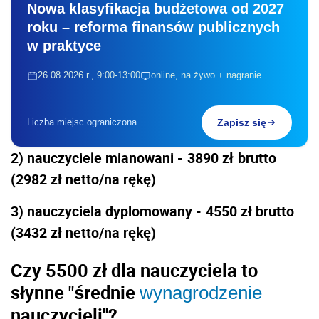
Nowa klasyfikacja budżetowa od 2027
roku – reforma finansów publicznych
w praktyce
26.08.2026 r., 9:00-13:00
online, na żywo + nagranie
Liczba miejsc ograniczona
Zapisz się
2)
nauczyciele mianowani -
3890 zł
brutto
(
2982 zł netto/na rękę)
3)
nauczyciela dyplomowany -
4550 zł brutto
(
3432 zł netto/na rękę)
Czy 5500 zł dla nauczyciela to
słynne "średnie
wynagrodzenie
nauczycieli"?