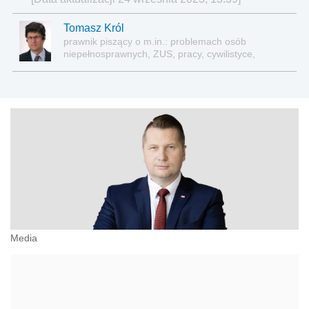
Tomasz Król
prawnik piszący o m.in.: problemach osób
niepełnosprawnych, ZUS, pracy, cywilistyce,
administracji, przedsiębiorcach, podatkach
Media