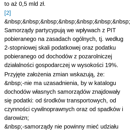
to aż 0,5 mld zł.
[2]
&nbsp;&nbsp;&nbsp;&nbsp;&nbsp;&nbsp;&nbsp
Samorządy partycypują we wpływach z PIT
pobieranego na zasadach ogólnych, tj. według
2-stopniowej skali podatkowej oraz podatku
pobieranego od dochodów z pozarolniczej
działalności gospodarczej w wysokości 19%.
Przyjęte założenia zmian wskazują, że:
&nbsp;-nie ma uzasadnienia, by w katalogu
dochodów własnych samorządów znajdowały
się podatki: od środków transportowych, od
czynności cywilnoprawnych oraz od spadków i
darowizn;
&nbsp;-samorządy nie powinny mieć udziału