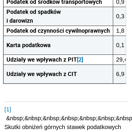
Podatek od środków transportowych
0,9
Podatek od spadków
0,3
i darowizn
Podatek od czynności cywilnoprawnych
1,8
Karta podatkowa
0,1
Udziały we wpływach z PIT
[2]
29,4
Udziały we wpływach z CIT
6,9
[1]
&nbsp;&nbsp;&nbsp;&nbsp;&nbsp;&nbsp;&nbsp
Skutki obniżeń górnych stawek podatkowych