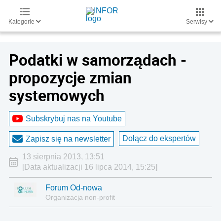
Kategorie
Serwisy
Podatki w samorządach -
propozycje zmian
systemowych
Subskrybuj nas na Youtube
Dołącz do ekspertów
Zapisz się na newsletter
13 sierpnia 2013, 13:51
[Data aktualizacji 16 lipca 2014, 15:25]
Forum Od-nowa
Organizacja non-profit