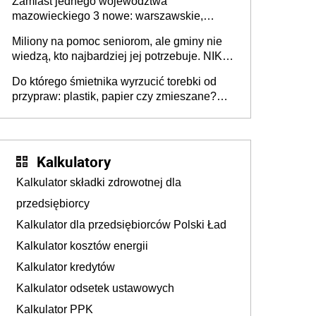
Zamiast jednego województwa
mazowieckiego 3 nowe: warszawskie,
płocko-siedleckie i staropolskie. Nigdzie w
Miliony na pomoc seniorom, ale gminy nie
Europie nie ma tak dużych jednostek
wiedzą, kto najbardziej jej potrzebuje. NIK
stołecznych
ujawnia poważną lukę w systemie
Do którego śmietnika wyrzucić torebki od
przypraw: plastik, papier czy zmieszane?
Gdzie wyrzucić młynek po przyprawach?
Kalkulatory
Kalkulator składki zdrowotnej dla
przedsiębiorcy
Kalkulator dla przedsiębiorców Polski Ład
Kalkulator kosztów energii
Kalkulator kredytów
Kalkulator odsetek ustawowych
Kalkulator PPK