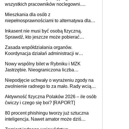
wszystkich pracowników noclegowni.
MRPiPS wyjaśnia zasady
Mieszkania dla osób z
niepełnosprawnościami to alternatywa dla
opieki instytucjonalnej. 53% chce mieszkać
Inkasent nie musi być osobą fizyczną.
samodzielnie lub z rodziną
Sprawdź, kto jeszcze może pobierać
pieniądze
Zasada współdziałania organów.
Koordynacja działań administracji w
sprawach złożonych
Nowy wspólny bilet w Rybniku i MZK
Jastrzębie. Nieograniczona liczba
przejazdów za 16 zł
Niepodjęcie uchwały o wyrażeniu zgody na
zwolnienie radnego to za mało. Rady wciąż
popełniają ten błąd, a sądy muszą
Aktywność fizyczna Polaków 2026 – ile osób
rozstrzygać sprawy
ćwiczy i czego się boi? [RAPORT]
80 procent phishingu tworzy już sztuczna
inteligencja. Nawet amator może dziś
przeprowadzić skuteczny cyberatak