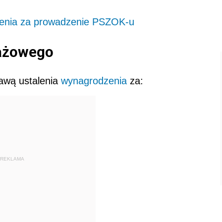
zenia za prowadzenie PSZOK-u
nażowego
stawą ustalenia
wynagrodzenia
za:
REKLAMA