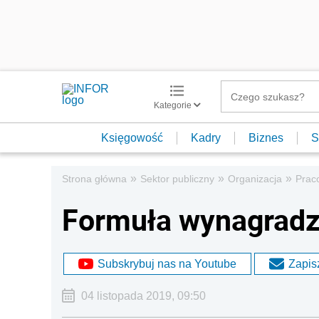
Kategorie
Księgowość
Kadry
Biznes
S
»
»
»
Strona główna
Sektor publiczny
Organizacja
Prac
Formuła wynagradz
Subskrybuj nas na Youtube
Zapisz
04 listopada 2019, 09:50