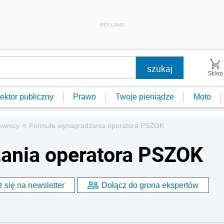
REKLAMA
Sklep
ektor publiczny
Prawo
Twoje pieniądze
Moto
»
ownicy
Formuła wynagradzania operatora PSZOK
ania operatora PSZOK
 się na newsletter
Dołącz do grona ekspertów