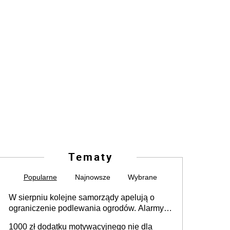
Tematy
Popularne
Najnowsze
Wybrane
W sierpniu kolejne samorządy apelują o
ograniczenie podlewania ogrodów. Alarmy w
625 gminach. Niżówka hydrogeologiczna
1000 zł dodatku motywacyjnego nie dla
może objąć cały kraj