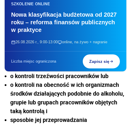
SZKOLENIE ONLINE
Nowa klasyfikacja budżetowa od 2027
roku – reforma finansów publicznych
w praktyce
26.08.2026 r., 9:00-13:00
online, na żywo + nagranie
Liczba miejsc ograniczona
Zapisz się
o kontroli trzeźwości pracowników lub
o kontroli na obecność w ich organizmach
środków działających podobnie do alkoholu,
grupie lub grupach pracowników objętych
taką kontrolą i
sposobie jej przeprowadzania