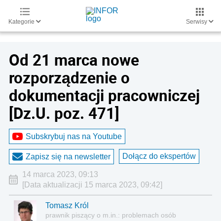
Kategorie
Serwisy
Od 21 marca nowe
rozporządzenie o
dokumentacji pracowniczej
[Dz.U. poz. 471]
Subskrybuj nas na Youtube
Dołącz do ekspertów
Zapisz się na newsletter
14 marca 2023, 09:13
[Data aktualizacji 15 marca 2023, 09:42]
Tomasz Król
prawnik piszący o m.in.: problemach osób