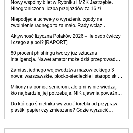
Nowy wspólny bilet w Rybniku i MZK Jastrzębie.
Nieograniczona liczba przejazdów za 16 zł
Niepodjęcie uchwały o wyrażeniu zgody na
zwolnienie radnego to za mało. Rady wciąż
popełniają ten błąd, a sądy muszą rozstrzygać
Aktywność fizyczna Polaków 2026 – ile osób ćwiczy
sprawy
i czego się boi? [RAPORT]
80 procent phishingu tworzy już sztuczna
inteligencja. Nawet amator może dziś przeprowadzić
skuteczny cyberatak
Zamiast jednego województwa mazowieckiego 3
nowe: warszawskie, płocko-siedleckie i staropolskie.
Nigdzie w Europie nie ma tak dużych jednostek
Miliony na pomoc seniorom, ale gminy nie wiedzą,
stołecznych
kto najbardziej jej potrzebuje. NIK ujawnia poważną
lukę w systemie
Do którego śmietnika wyrzucić torebki od przypraw:
plastik, papier czy zmieszane? Gdzie wyrzucić
młynek po przyprawach?