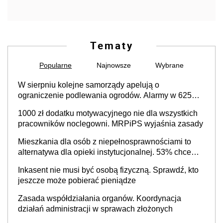
Tematy
Popularne
Najnowsze
Wybrane
W sierpniu kolejne samorządy apelują o
ograniczenie podlewania ogrodów. Alarmy w 625
gminach. Niżówka hydrogeologiczna może objąć
1000 zł dodatku motywacyjnego nie dla wszystkich
cały kraj
pracowników noclegowni. MRPiPS wyjaśnia zasady
Mieszkania dla osób z niepełnosprawnościami to
alternatywa dla opieki instytucjonalnej. 53% chce
mieszkać samodzielnie lub z rodziną
Inkasent nie musi być osobą fizyczną. Sprawdź, kto
jeszcze może pobierać pieniądze
Zasada współdziałania organów. Koordynacja
działań administracji w sprawach złożonych