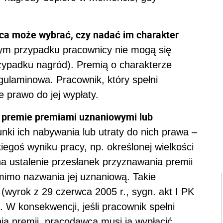
ca może wybrać, czy nadać im charakter
m przypadku pracownicy nie mogą się
zypadku nagród). Premią o charakterze
gulaminowa. Pracownik, który spełni
e prawo do jej wypłaty.
 premie premiami uznaniowymi lub
nki ich nabywania lub utraty do nich prawa –
kiegoś wyniku pracy, np. określonej wielkości
a ustalenie przesłanek przyznawania premii
mimo nazwania jej uznaniową. Takie
(wyrok z 29 czerwca 2005 r., sygn. akt I PK
 W konsekwencji, jeśli pracownik spełni
ia premii, pracodawca musi ją wypłacić.