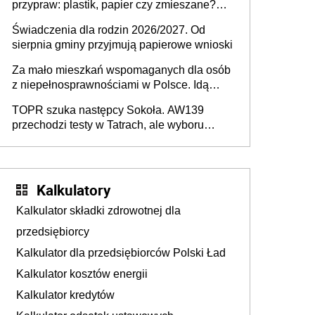
przypraw: plastik, papier czy zmieszane?
Gdzie wyrzucić młynek po przyprawach?
Świadczenia dla rodzin 2026/2027. Od
sierpnia gminy przyjmują papierowe wnioski
Za mało mieszkań wspomaganych dla osób
z niepełnosprawnościami w Polsce. Idą
zmiany w przepisach
TOPR szuka następcy Sokoła. AW139
przechodzi testy w Tatrach, ale wyboru
jeszcze nie ma
Kalkulatory
Kalkulator składki zdrowotnej dla
przedsiębiorcy
Kalkulator dla przedsiębiorców Polski Ład
Kalkulator kosztów energii
Kalkulator kredytów