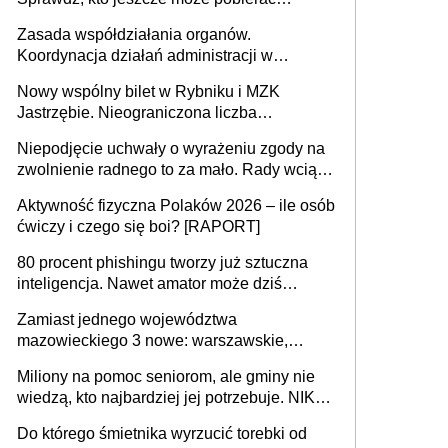
pieniądze
Zasada współdziałania organów.
Koordynacja działań administracji w
sprawach złożonych
Nowy wspólny bilet w Rybniku i MZK
Jastrzębie. Nieograniczona liczba
przejazdów za 16 zł
Niepodjęcie uchwały o wyrażeniu zgody na
zwolnienie radnego to za mało. Rady wciąż
popełniają ten błąd, a sądy muszą
Aktywność fizyczna Polaków 2026 – ile osób
rozstrzygać sprawy
ćwiczy i czego się boi? [RAPORT]
80 procent phishingu tworzy już sztuczna
inteligencja. Nawet amator może dziś
przeprowadzić skuteczny cyberatak
Zamiast jednego województwa
mazowieckiego 3 nowe: warszawskie,
płocko-siedleckie i staropolskie. Nigdzie w
Miliony na pomoc seniorom, ale gminy nie
Europie nie ma tak dużych jednostek
wiedzą, kto najbardziej jej potrzebuje. NIK
stołecznych
ujawnia poważną lukę w systemie
Do którego śmietnika wyrzucić torebki od