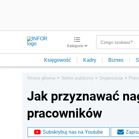
Kategorie
Księgowość
Kadry
Biznes
S
»
»
»
Strona główna
Sektor publiczny
Organizacja
Prac
Jak przyznawać nag
pracowników
Subskrybuj nas na Youtube
Zapisz