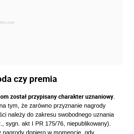
REKLAMA
oda czy premia
om został przypisany charakter uznaniowy
.
o na tym, że zarówno przyznanie nagrody
kości należy do zakresu swobodnego uznania
., sygn. akt I PR 175/76, niepublikowany).
y nagrody dopiero w momencie, gdy