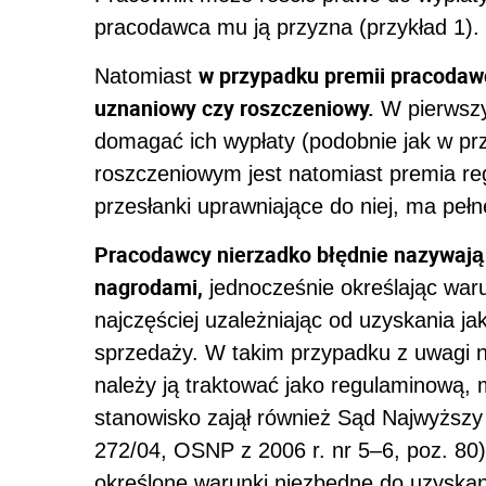
pracodawca mu ją przyzna (przykład 1).
w przypadku premii pracodaw
Natomiast
uznaniowy czy roszczeniowy.
W pierwszy
domagać ich wypłaty (podobnie jak w pr
roszczeniowym jest natomiast premia re
przesłanki uprawniające do niej, ma pełn
Pracodawcy nierzadko błędnie nazywają
nagrodami,
jednocześnie określając waru
najczęściej uzależniając od uzyskania ja
sprzedaży. W takim przypadku z uwagi n
należy ją traktować jako regulaminową, 
stanowisko zajął również Sąd Najwyższy 
272/04, OSNP z 2006 r. nr 5–6, poz. 80).
określone warunki niezbędne do uzyskan