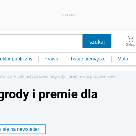
REKLAMA
Sklep
ektor publiczny
Prawo
Twoje pieniądze
Moto
»
ownicy
Jak przyznawać nagrody i premie dla pracowników
rody i premie dla
 się na newsletter