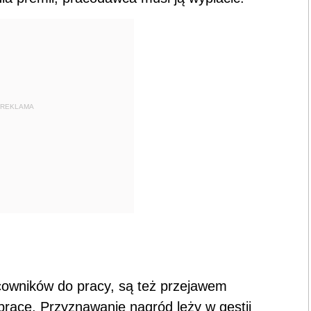
REKLAMA
owników do pracy, są też przejawem
racę. Przyznawanie nagród leży w gestii