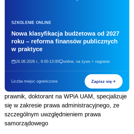
SZKOLENIE ONLINE
Nowa klasyfikacja budżetowa od 2027
roku – reforma finansów publicznych
w praktyce
26.08.2026 r., 9:00-13:00
online, na żywo + nagranie
Liczba miejsc ograniczona
Zapisz się
prawnik, doktorant na WPiA UAM, specjalizuje
się w zakresie prawa administracyjnego, ze
szczególnym uwzględnieniem prawa
samorządowego