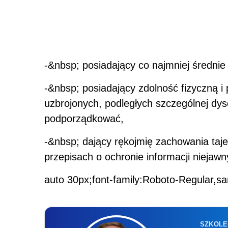
-&nbsp; posiadający co najmniej średnie
-&nbsp; posiadający zdolność fizyczną i
uzbrojonych, podległych szczególnej dyscy
podporządkować,
-&nbsp; dający rękojmię zachowania ta
przepisach o ochronie informacji niejawn
auto 30px;font-family:Roboto-Regular,sa
SZKOLE