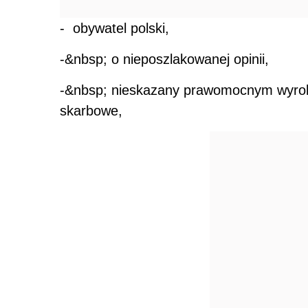
- obywatel polski,
-&nbsp; o nieposzlakowanej opinii,
-&nbsp; nieskazany prawomocnym wyrok
skarbowe,