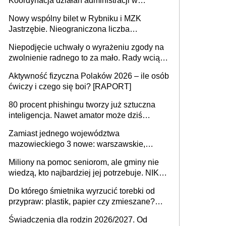
Koordynacja działań administracji w
sprawach złożonych
Nowy wspólny bilet w Rybniku i MZK
Jastrzębie. Nieograniczona liczba
przejazdów za 16 zł
Niepodjęcie uchwały o wyrażeniu zgody na
zwolnienie radnego to za mało. Rady wciąż
popełniają ten błąd, a sądy muszą
Aktywność fizyczna Polaków 2026 – ile osób
rozstrzygać sprawy
ćwiczy i czego się boi? [RAPORT]
80 procent phishingu tworzy już sztuczna
inteligencja. Nawet amator może dziś
przeprowadzić skuteczny cyberatak
Zamiast jednego województwa
mazowieckiego 3 nowe: warszawskie,
płocko-siedleckie i staropolskie. Nigdzie w
Miliony na pomoc seniorom, ale gminy nie
Europie nie ma tak dużych jednostek
wiedzą, kto najbardziej jej potrzebuje. NIK
stołecznych
ujawnia poważną lukę w systemie
Do którego śmietnika wyrzucić torebki od
przypraw: plastik, papier czy zmieszane?
Gdzie wyrzucić młynek po przyprawach?
Świadczenia dla rodzin 2026/2027. Od