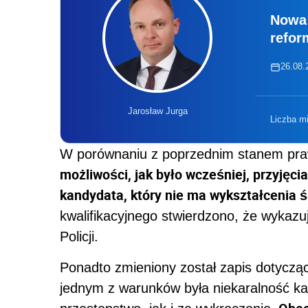
Nowa 
refor
26.08.2
Jarosław Jurga
Liczba m
W porównaniu z poprzednim stanem pra
możliwości, jak było wcześniej, przyjęcia
kandydata, który nie ma wykształcenia 
kwalifikacyjnego stwierdzono, że wykaz
Policji.
Ponadto zmieniony został zapis dotyczą
jednym z warunków była niekaralność ka