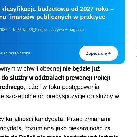
klasyfikacja budżetowa od 2027 roku –
ma finansów publicznych w praktyce
026 r., 9:00-13:00
online, na żywo + nagranie
iejsc ograniczona
Zapisz się
nie będzie już
wnym w chwili obecnej
 do służby w oddziałach prewencji Policji
średniego
, jeżeli w toku postępowania
uje szczególne on predyspozycje do służby w
cy karalności kandydata. Przed zmianami
ndydata, rozumiana jako niekaralność za