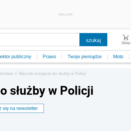
REKLAMA
Sklep
ektor publiczny
Prawo
Twoje pieniądze
Moto
»
zeństwo
Warunki przyjęcia do służby w Policji
o służby w Policji
 się na newsletter