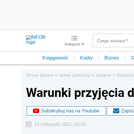
Kategorie
Księgowość
Kadry
Biznes
S
»
»
»
Strona główna
Sektor publiczny
Zadania
Bezpiec
Warunki przyjęcia d
Subskrybuj nas na Youtube
Zapisz
14 listopada 2011, 04:42