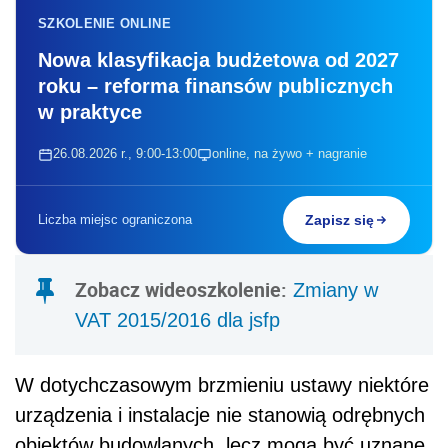
SZKOLENIE ONLINE
Nowa klasyfikacja budżetowa od 2027
roku – reforma finansów publicznych
w praktyce
26.08.2026 r., 9:00-13:00
online, na żywo + nagranie
Liczba miejsc ograniczona
Zapisz się
Zobacz wideoszkolenie:
Zmiany w
VAT 2015/2016 dla jsfp
W dotychczasowym brzmieniu ustawy niektóre
urządzenia i instalacje nie stanowią odrębnych
obiektów budowlanych, lecz mogą być uznane