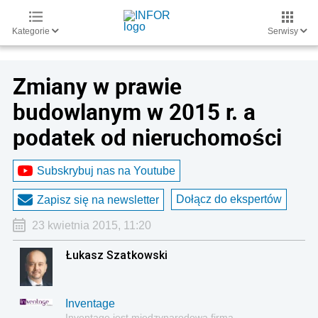
Kategorie
Serwisy
Zmiany w prawie
budowlanym w 2015 r. a
podatek od nieruchomości
Subskrybuj nas na Youtube
Dołącz do ekspertów
Zapisz się na newsletter
23 kwietnia 2015, 11:20
Łukasz Szatkowski
Inventage
Inventage jest międzynarodową firmą