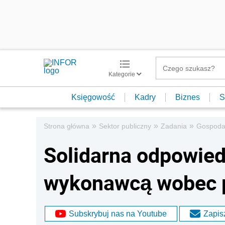
Kategorie
Księgowość
Kadry
Biznes
S
»
»
»
Strona główna
Sektor publiczny
Zadania
Gospoda
Solidarna odpowied
wykonawcą wobec
Subskrybuj nas na Youtube
Zapisz