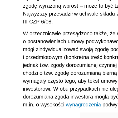
zgodę wyrażoną wprost – może to być t
Najwyższy przesadził w uchwale składu 7
III CZP 6/08.
W orzecznictwie przesądzono także, że
o postanowieniach umowy podwykonawczej 
mógł zindywidualizować swoją zgodę p
i przedmiotowym (konkretna treść konk
jednak tzw. zgody dorozumianej czynnej (
chodzi o tzw. zgodę dorozumianą bierną 
wymagały często tego, aby tekst umowy
inwestorowi. W obu przypadkach nie uleg
dorozumiana zgoda inwestora mogła być 
m.in. o wysokości
wynagrodzenia
podwy