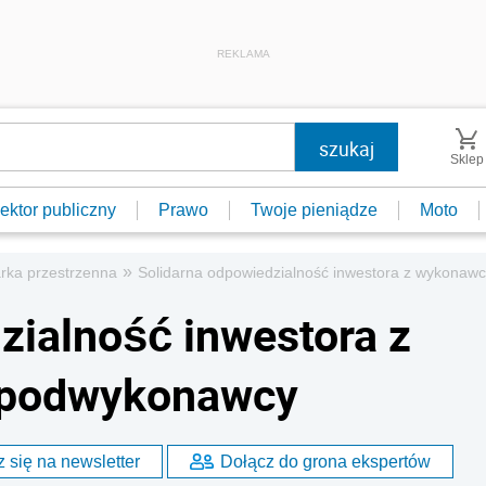
REKLAMA
Sklep
ektor publiczny
Prawo
Twoje pieniądze
Moto
»
rka przestrzenna
Solidarna odpowiedzialność inwestora z wykona
zialność inwestora z
 podwykonawcy
 się na newsletter
Dołącz do grona ekspertów