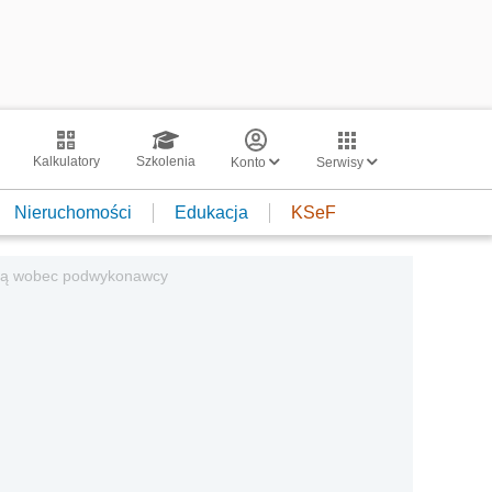
Kalkulatory
Szkolenia
Konto
Serwisy
Nieruchomości
Edukacja
KSeF
wcą wobec podwykonawcy