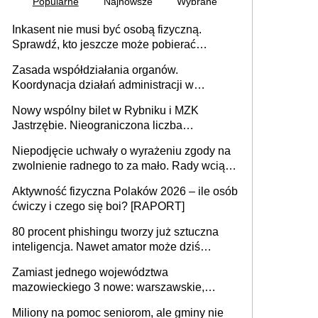
Popularne
Najnowsze
Wybrane
Inkasent nie musi być osobą fizyczną.
Sprawdź, kto jeszcze może pobierać
pieniądze
Zasada współdziałania organów.
Koordynacja działań administracji w
sprawach złożonych
Nowy wspólny bilet w Rybniku i MZK
Jastrzębie. Nieograniczona liczba
przejazdów za 16 zł
Niepodjęcie uchwały o wyrażeniu zgody na
zwolnienie radnego to za mało. Rady wciąż
popełniają ten błąd, a sądy muszą
Aktywność fizyczna Polaków 2026 – ile osób
rozstrzygać sprawy
ćwiczy i czego się boi? [RAPORT]
80 procent phishingu tworzy już sztuczna
inteligencja. Nawet amator może dziś
przeprowadzić skuteczny cyberatak
Zamiast jednego województwa
mazowieckiego 3 nowe: warszawskie,
płocko-siedleckie i staropolskie. Nigdzie w
Miliony na pomoc seniorom, ale gminy nie
Europie nie ma tak dużych jednostek