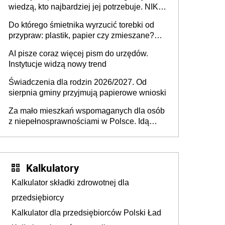
wiedzą, kto najbardziej jej potrzebuje. NIK
stołecznych
ujawnia poważną lukę w systemie
Do którego śmietnika wyrzucić torebki od
przypraw: plastik, papier czy zmieszane?
Gdzie wyrzucić młynek po przyprawach?
AI pisze coraz więcej pism do urzędów.
Instytucje widzą nowy trend
Świadczenia dla rodzin 2026/2027. Od
sierpnia gminy przyjmują papierowe wnioski
Za mało mieszkań wspomaganych dla osób
z niepełnosprawnościami w Polsce. Idą
zmiany w przepisach
Kalkulatory
Kalkulator składki zdrowotnej dla
przedsiębiorcy
Kalkulator dla przedsiębiorców Polski Ład