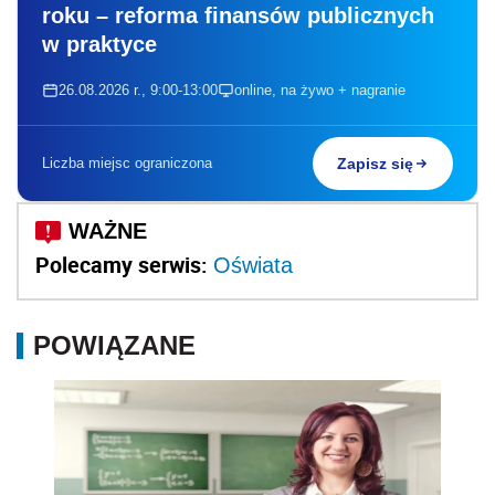
roku – reforma finansów publicznych
w praktyce
26.08.2026 r., 9:00-13:00
online, na żywo + nagranie
Liczba miejsc ograniczona
Zapisz się
Polecamy serwis:
Oświata
POWIĄZANE