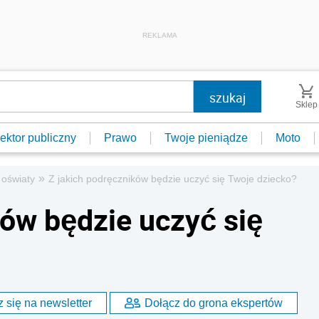
REKLAMA
Sklep
ektor publiczny
Prawo
Twoje pieniądze
Moto
»
oświaty
Z jakich podręczników będzie uczyć się Twoje dziecko?
ków będzie uczyć się
 się na newsletter
Dołącz do grona ekspertów