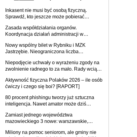
Inkasent nie musi być osobą fizyczną.
Sprawdź, kto jeszcze może pobierać
pieniądze
Zasada współdziałania organów.
Koordynacja działań administracji w
sprawach złożonych
Nowy wspólny bilet w Rybniku i MZK
Jastrzębie. Nieograniczona liczba
przejazdów za 16 zł
Niepodjęcie uchwały o wyrażeniu zgody na
zwolnienie radnego to za mało. Rady wciąż
popełniają ten błąd, a sądy muszą
Aktywność fizyczna Polaków 2026 – ile osób
rozstrzygać sprawy
ćwiczy i czego się boi? [RAPORT]
80 procent phishingu tworzy już sztuczna
inteligencja. Nawet amator może dziś
przeprowadzić skuteczny cyberatak
Zamiast jednego województwa
mazowieckiego 3 nowe: warszawskie,
płocko-siedleckie i staropolskie. Nigdzie w
Miliony na pomoc seniorom, ale gminy nie
Europie nie ma tak dużych jednostek