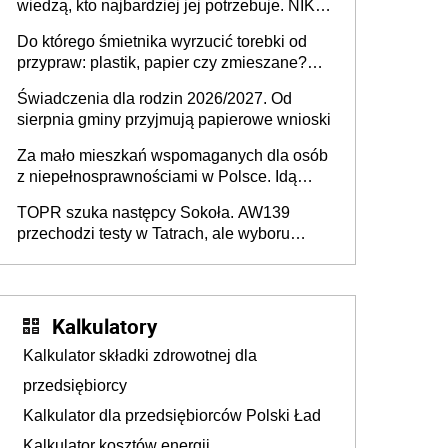
wiedzą, kto najbardziej jej potrzebuje. NIK
stołecznych
ujawnia poważną lukę w systemie
Do którego śmietnika wyrzucić torebki od
przypraw: plastik, papier czy zmieszane?
Gdzie wyrzucić młynek po przyprawach?
Świadczenia dla rodzin 2026/2027. Od
sierpnia gminy przyjmują papierowe wnioski
Za mało mieszkań wspomaganych dla osób
z niepełnosprawnościami w Polsce. Idą
zmiany w przepisach
TOPR szuka następcy Sokoła. AW139
przechodzi testy w Tatrach, ale wyboru
jeszcze nie ma
Kalkulatory
Kalkulator składki zdrowotnej dla
przedsiębiorcy
Kalkulator dla przedsiębiorców Polski Ład
Kalkulator kosztów energii