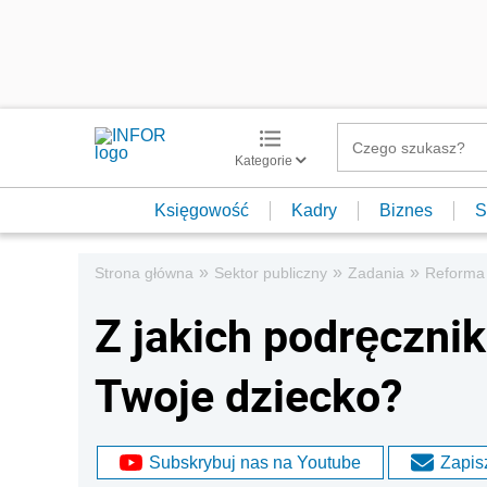
Kategorie
Księgowość
Kadry
Biznes
S
»
»
»
Strona główna
Sektor publiczny
Zadania
Reforma 
Z jakich podręczni
Twoje dziecko?
Subskrybuj nas na Youtube
Zapisz