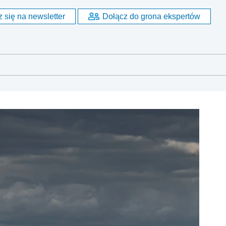
 się na newsletter
Dołącz do grona ekspertów