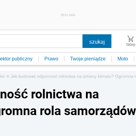
REKLAMA
Sklep
ektor publiczny
Prawo
Twoje pieniądze
Moto
»
sko
Jak budować odporność rolnictwa na zmiany klimatu? Ogromna r
ność rolnictwa na
gromna rola samorządów