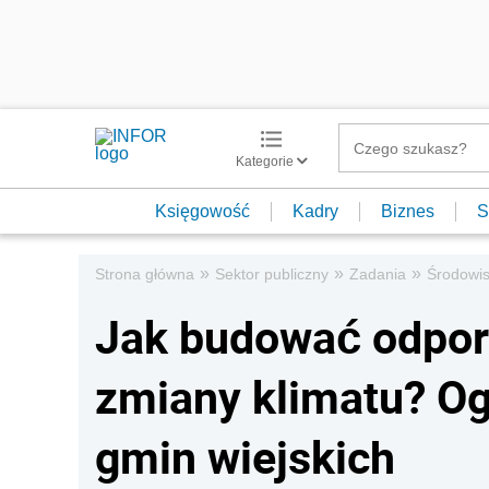
Kategorie
Księgowość
Kadry
Biznes
S
»
»
»
Strona główna
Sektor publiczny
Zadania
Środowi
Jak budować odpor
zmiany klimatu? O
gmin wiejskich