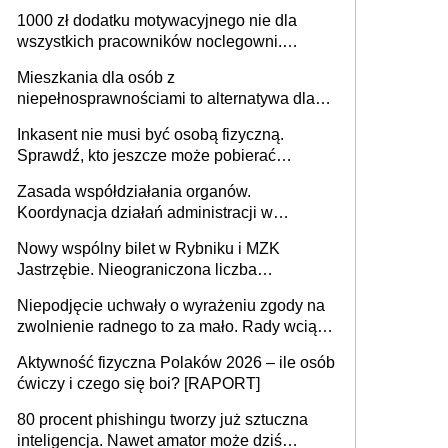
625 gminach. Niżówka hydrogeologiczna
1000 zł dodatku motywacyjnego nie dla
może objąć cały kraj
wszystkich pracowników noclegowni.
MRPiPS wyjaśnia zasady
Mieszkania dla osób z
niepełnosprawnościami to alternatywa dla
opieki instytucjonalnej. 53% chce mieszkać
Inkasent nie musi być osobą fizyczną.
samodzielnie lub z rodziną
Sprawdź, kto jeszcze może pobierać
pieniądze
Zasada współdziałania organów.
Koordynacja działań administracji w
sprawach złożonych
Nowy wspólny bilet w Rybniku i MZK
Jastrzębie. Nieograniczona liczba
przejazdów za 16 zł
Niepodjęcie uchwały o wyrażeniu zgody na
zwolnienie radnego to za mało. Rady wciąż
popełniają ten błąd, a sądy muszą
Aktywność fizyczna Polaków 2026 – ile osób
rozstrzygać sprawy
ćwiczy i czego się boi? [RAPORT]
80 procent phishingu tworzy już sztuczna
inteligencja. Nawet amator może dziś