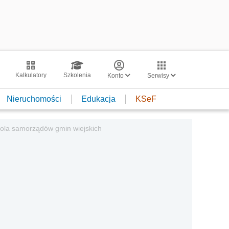
Kalkulatory
Szkolenia
Konto
Serwisy
Nieruchomości
Edukacja
KSeF
ola samorządów gmin wiejskich