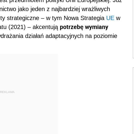
est przedmiotem polityki Unii Europejskiej. Już
ictwo jako jeden z najbardziej wrażliwych
ty strategiczne – w tym Nowa Strategia
UE
w
potrzebę wymiany
atu (2021) – akcentują
drażania działań adaptacyjnych na poziomie
REKLAMA