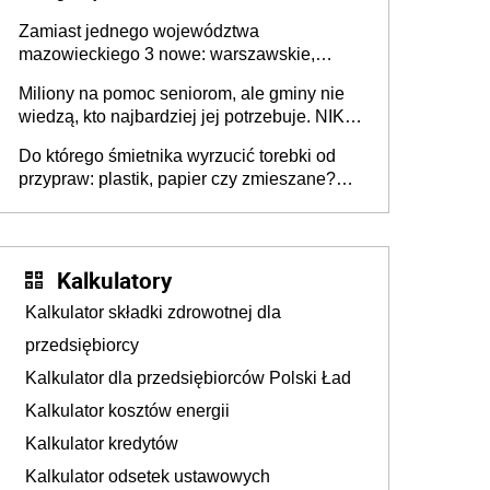
przeprowadzić skuteczny cyberatak
Zamiast jednego województwa
mazowieckiego 3 nowe: warszawskie,
płocko-siedleckie i staropolskie. Nigdzie w
Miliony na pomoc seniorom, ale gminy nie
Europie nie ma tak dużych jednostek
wiedzą, kto najbardziej jej potrzebuje. NIK
stołecznych
ujawnia poważną lukę w systemie
Do którego śmietnika wyrzucić torebki od
przypraw: plastik, papier czy zmieszane?
Gdzie wyrzucić młynek po przyprawach?
Kalkulatory
Kalkulator składki zdrowotnej dla
przedsiębiorcy
Kalkulator dla przedsiębiorców Polski Ład
Kalkulator kosztów energii
Kalkulator kredytów
Kalkulator odsetek ustawowych