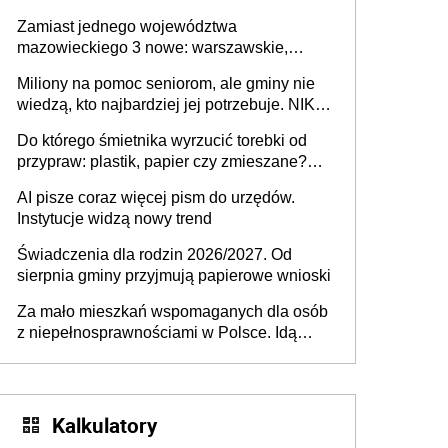
przeprowadzić skuteczny cyberatak
Zamiast jednego województwa
mazowieckiego 3 nowe: warszawskie,
płocko-siedleckie i staropolskie. Nigdzie w
Miliony na pomoc seniorom, ale gminy nie
Europie nie ma tak dużych jednostek
wiedzą, kto najbardziej jej potrzebuje. NIK
stołecznych
ujawnia poważną lukę w systemie
Do którego śmietnika wyrzucić torebki od
przypraw: plastik, papier czy zmieszane?
Gdzie wyrzucić młynek po przyprawach?
AI pisze coraz więcej pism do urzędów.
Instytucje widzą nowy trend
Świadczenia dla rodzin 2026/2027. Od
sierpnia gminy przyjmują papierowe wnioski
Za mało mieszkań wspomaganych dla osób
z niepełnosprawnościami w Polsce. Idą
zmiany w przepisach
Kalkulatory