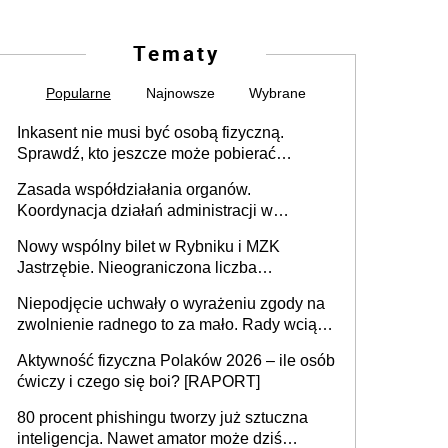
Tematy
Popularne
Najnowsze
Wybrane
Inkasent nie musi być osobą fizyczną.
Sprawdź, kto jeszcze może pobierać
pieniądze
Zasada współdziałania organów.
Koordynacja działań administracji w
sprawach złożonych
Nowy wspólny bilet w Rybniku i MZK
Jastrzębie. Nieograniczona liczba
przejazdów za 16 zł
Niepodjęcie uchwały o wyrażeniu zgody na
zwolnienie radnego to za mało. Rady wciąż
popełniają ten błąd, a sądy muszą
Aktywność fizyczna Polaków 2026 – ile osób
rozstrzygać sprawy
ćwiczy i czego się boi? [RAPORT]
80 procent phishingu tworzy już sztuczna
inteligencja. Nawet amator może dziś