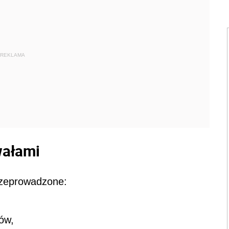
REKLAMA
wałami
rzeprowadzone:
sów,