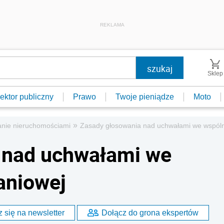
REKLAMA
Sklep
ektor publiczny
Prawo
Twoje pieniądze
Moto
»
nie nieruchomościami
Zasady głosowania nad uchwałami we wspóln
 nad uchwałami we
aniowej
 się na newsletter
Dołącz do grona ekspertów