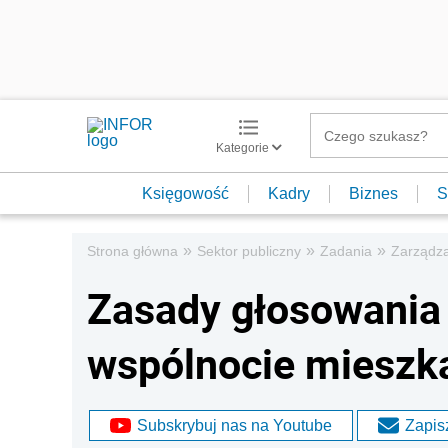
Kategorie
Księgowość
Kadry
Biznes
S
»
»
»
Strona główna
Sektor publiczny
Zadania
Zarządza
Zasady głosowania
wspólnocie mieszk
Subskrybuj nas na Youtube
Zapisz