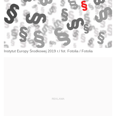
Instytut Europy Środkowej 2019 r./ fot. Fotolia
/
Fotolia