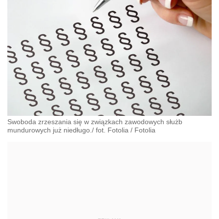
Swoboda zrzeszania się w związkach zawodowych służb
mundurowych już niedługo./ fot. Fotolia
/
Fotolia