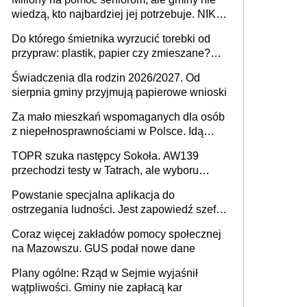
Europie nie ma tak dużych jednostek
wiedzą, kto najbardziej jej potrzebuje. NIK
stołecznych
ujawnia poważną lukę w systemie
Do którego śmietnika wyrzucić torebki od
przypraw: plastik, papier czy zmieszane?
Gdzie wyrzucić młynek po przyprawach?
Świadczenia dla rodzin 2026/2027. Od
sierpnia gminy przyjmują papierowe wnioski
Za mało mieszkań wspomaganych dla osób
z niepełnosprawnościami w Polsce. Idą
zmiany w przepisach
TOPR szuka następcy Sokoła. AW139
przechodzi testy w Tatrach, ale wyboru
jeszcze nie ma
Powstanie specjalna aplikacja do
ostrzegania ludności. Jest zapowiedź szefa
MSWiA
Coraz więcej zakładów pomocy społecznej
na Mazowszu. GUS podał nowe dane
Plany ogólne: Rząd w Sejmie wyjaśnił
wątpliwości. Gminy nie zapłacą kar