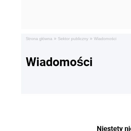
»
»
Strona główna
Sektor publiczny
Wiadomości
Wiadomości
Niestety ni