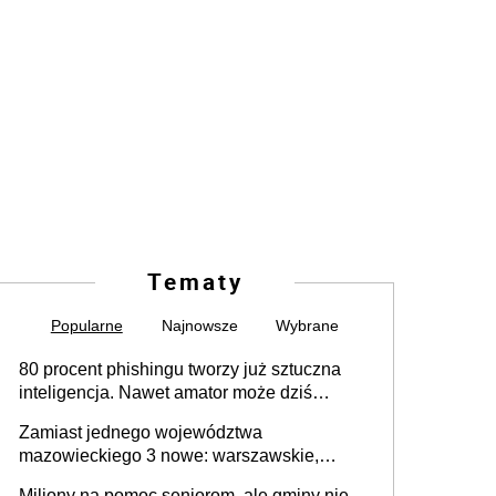
Tematy
Popularne
Najnowsze
Wybrane
80 procent phishingu tworzy już sztuczna
inteligencja. Nawet amator może dziś
przeprowadzić skuteczny cyberatak
Zamiast jednego województwa
mazowieckiego 3 nowe: warszawskie,
płocko-siedleckie i staropolskie. Nigdzie w
Miliony na pomoc seniorom, ale gminy nie