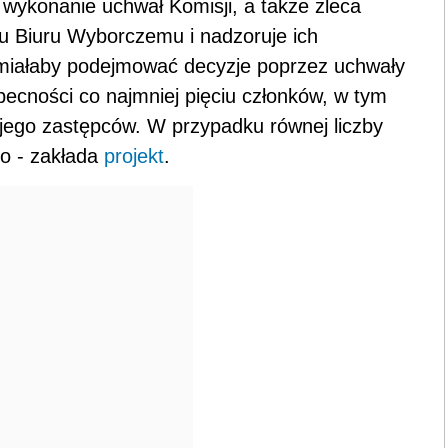
a komisja wyborcza oprócz obliczania liczby
 przyczyny ich nieważności; te informacje
 głosowania w całym kraju. Głos może być
nie odda głosu na żadnego z kandydatów,
ta lub w kratce przy nazwisku kandydata
ię linie".