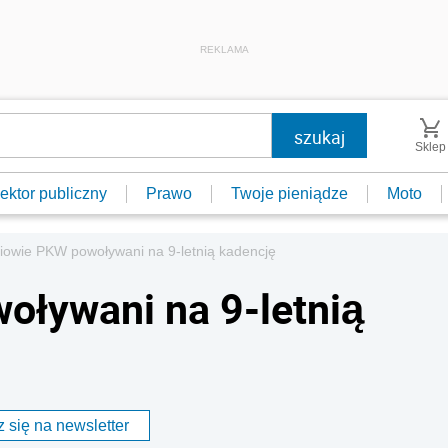
REKLAMA
Sklep
ektor publiczny
Prawo
Twoje pieniądze
Moto
iowie PKW powoływani na 9-letnią kadencję
oływani na 9-letnią
 się na newsletter