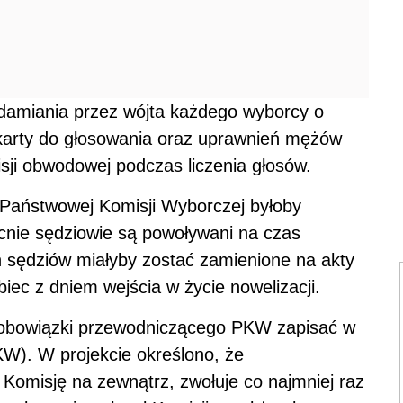
 sędziów miałyby zostać zamienione na akty
iec z dniem wejścia w życie nowelizacji.
 obowiązki przewodniczącego PKW zapisać w
KW). W projekcie określono, że
Komisję na zewnątrz, zwołuje co najmniej raz
wykonanie uchwał Komisji, a także zleca
 Biuru Wyborczemu i nadzoruje ich
miałaby podejmować decyzje poprzez uchwały
ecności co najmniej pięciu członków, w tym
 jego zastępców. W przypadku równej liczby
o - zakłada
projekt
.