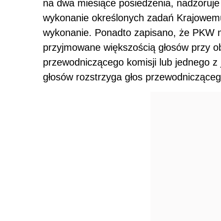
Projekt przewiduje ponadto, że obwodow
głosów nieważnych będzie podawać także
znalazłyby się także w protokole PKW z
uznany za nieważny m.in. gdy, wyborca 
odda głos na więcej niż jednego kandyda
postawi znak inny niż "dwie przecinające s
Dalszy ciąg materiału pod wideo