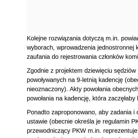
nieoznaczony). Akty powołania obecnych
powołania na kadencję, która zaczęłaby b
Ponadto zaproponowano, aby zadania i
ustawie (obecnie określa je regulamin P
przewodniczący PKW m.in. reprezentuje 
na dwa miesiące posiedzenia, nadzoruje 
wykonanie określonych zadań Krajowemu
wykonanie. Ponadto zapisano, że PKW 
przyjmowane większością głosów przy ob
przewodniczącego komisji lub jednego z
głosów rozstrzyga głos przewodnicząceg