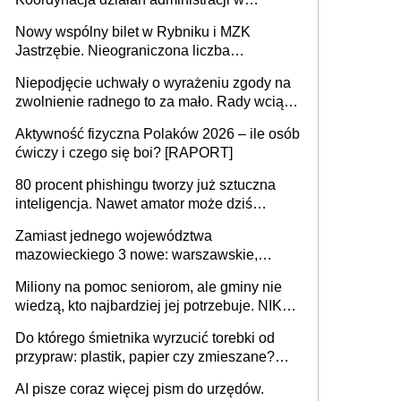
sprawach złożonych
Nowy wspólny bilet w Rybniku i MZK
Jastrzębie. Nieograniczona liczba
przejazdów za 16 zł
Niepodjęcie uchwały o wyrażeniu zgody na
zwolnienie radnego to za mało. Rady wciąż
popełniają ten błąd, a sądy muszą
Aktywność fizyczna Polaków 2026 – ile osób
rozstrzygać sprawy
ćwiczy i czego się boi? [RAPORT]
80 procent phishingu tworzy już sztuczna
inteligencja. Nawet amator może dziś
przeprowadzić skuteczny cyberatak
Zamiast jednego województwa
mazowieckiego 3 nowe: warszawskie,
płocko-siedleckie i staropolskie. Nigdzie w
Miliony na pomoc seniorom, ale gminy nie
Europie nie ma tak dużych jednostek
wiedzą, kto najbardziej jej potrzebuje. NIK
stołecznych
ujawnia poważną lukę w systemie
Do którego śmietnika wyrzucić torebki od
przypraw: plastik, papier czy zmieszane?
Gdzie wyrzucić młynek po przyprawach?
AI pisze coraz więcej pism do urzędów.