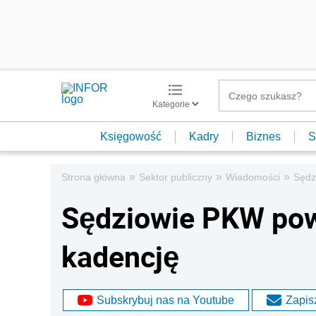
Kategorie
Księgowość
Kadry
Biznes
S
»
»
»
Strona główna
Sektor publiczny
Wiadomości
Sędz
Sędziowie PKW pow
kadencję
Subskrybuj nas na Youtube
Zapisz