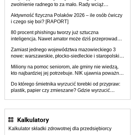
zwolnienie radnego to za mało. Rady wciąż
popełniają ten błąd, a sądy muszą rozstrzygać
Aktywność fizyczna Polaków 2026 – ile osób ćwiczy
sprawy
i czego się boi? [RAPORT]
80 procent phishingu tworzy już sztuczna
inteligencja. Nawet amator może dziś przeprowadzić
skuteczny cyberatak
Zamiast jednego województwa mazowieckiego 3
nowe: warszawskie, płocko-siedleckie i staropolskie.
Nigdzie w Europie nie ma tak dużych jednostek
Miliony na pomoc seniorom, ale gminy nie wiedzą,
stołecznych
kto najbardziej jej potrzebuje. NIK ujawnia poważną
lukę w systemie
Do którego śmietnika wyrzucić torebki od przypraw:
plastik, papier czy zmieszane? Gdzie wyrzucić
młynek po przyprawach?
Kalkulatory
Kalkulator składki zdrowotnej dla przedsiębiorcy