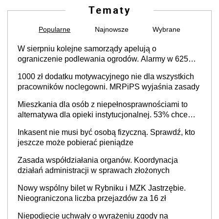
Tematy
Popularne
Najnowsze
Wybrane
W sierpniu kolejne samorządy apelują o
ograniczenie podlewania ogrodów. Alarmy w 625
gminach. Niżówka hydrogeologiczna może objąć
1000 zł dodatku motywacyjnego nie dla wszystkich
cały kraj
pracowników noclegowni. MRPiPS wyjaśnia zasady
Mieszkania dla osób z niepełnosprawnościami to
alternatywa dla opieki instytucjonalnej. 53% chce
mieszkać samodzielnie lub z rodziną
Inkasent nie musi być osobą fizyczną. Sprawdź, kto
jeszcze może pobierać pieniądze
Zasada współdziałania organów. Koordynacja
działań administracji w sprawach złożonych
Nowy wspólny bilet w Rybniku i MZK Jastrzębie.
Nieograniczona liczba przejazdów za 16 zł
Niepodjęcie uchwały o wyrażeniu zgody na