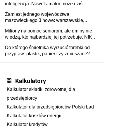
inteligencja. Nawet amator może dziś
przeprowadzić skuteczny cyberatak
Zamiast jednego województwa
mazowieckiego 3 nowe: warszawskie,
płocko-siedleckie i staropolskie. Nigdzie w
Miliony na pomoc seniorom, ale gminy nie
Europie nie ma tak dużych jednostek
wiedzą, kto najbardziej jej potrzebuje. NIK
stołecznych
ujawnia poważną lukę w systemie
Do którego śmietnika wyrzucić torebki od
przypraw: plastik, papier czy zmieszane?
Gdzie wyrzucić młynek po przyprawach?
Kalkulatory
Kalkulator składki zdrowotnej dla
przedsiębiorcy
Kalkulator dla przedsiębiorców Polski Ład
Kalkulator kosztów energii
Kalkulator kredytów