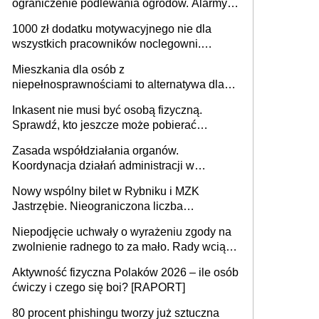
ograniczenie podlewania ogrodów. Alarmy w
625 gminach. Niżówka hydrogeologiczna
1000 zł dodatku motywacyjnego nie dla
może objąć cały kraj
wszystkich pracowników noclegowni.
MRPiPS wyjaśnia zasady
Mieszkania dla osób z
niepełnosprawnościami to alternatywa dla
opieki instytucjonalnej. 53% chce mieszkać
Inkasent nie musi być osobą fizyczną.
samodzielnie lub z rodziną
Sprawdź, kto jeszcze może pobierać
pieniądze
Zasada współdziałania organów.
Koordynacja działań administracji w
sprawach złożonych
Nowy wspólny bilet w Rybniku i MZK
Jastrzębie. Nieograniczona liczba
przejazdów za 16 zł
Niepodjęcie uchwały o wyrażeniu zgody na
zwolnienie radnego to za mało. Rady wciąż
popełniają ten błąd, a sądy muszą
Aktywność fizyczna Polaków 2026 – ile osób
rozstrzygać sprawy
ćwiczy i czego się boi? [RAPORT]
80 procent phishingu tworzy już sztuczna