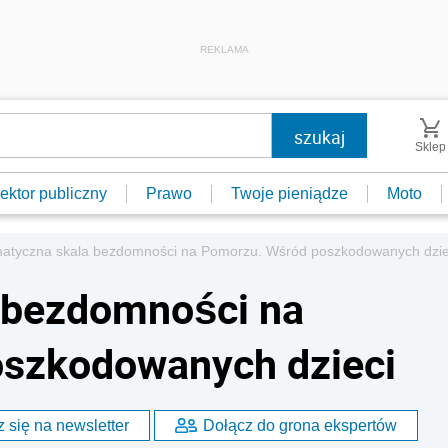
REKLAMA
Sklep
ektor publiczny
Prawo
Twoje pieniądze
Moto
atyczna skala bezdomności na Pomorzu. Wśród poszkodowanych dzie
 bezdomności na
szkodowanych dzieci
 się na newsletter
Dołącz do grona ekspertów