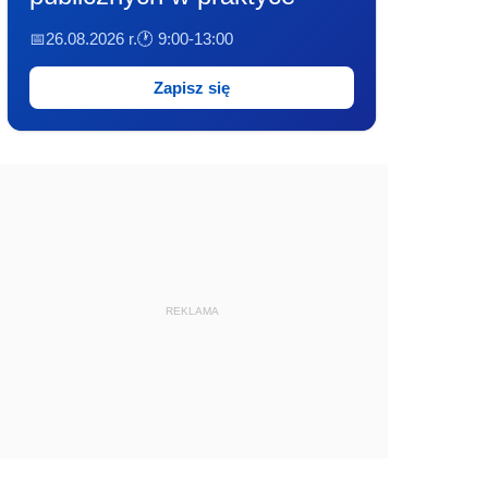
📅26.08.2026 r.
🕐 9:00-13:00
Zapisz się
REKLAMA