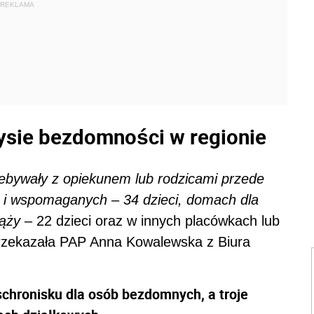
REKLAMA
zysie bezdomności w regionie
zebywały z opiekunem lub rodzicami przede
 i wspomaganych – 34 dzieci, domach dla
iąży
– 22 dzieci oraz w innych placówkach lub
przekazała PAP Anna Kowalewska z Biura
schronisku dla osób bezdomnych, a troje