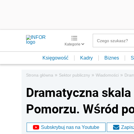
Kategorie
Księgowość
Kadry
Biznes
S
»
»
»
Strona główna
Sektor publiczny
Wiadomości
Dram
Dramatyczna skala
Pomorzu. Wśród po
Subskrybuj nas na Youtube
Zapisz