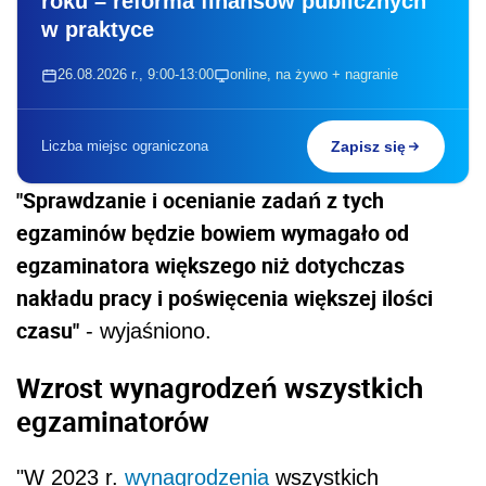
roku – reforma finansów publicznych
w praktyce
26.08.2026 r., 9:00-13:00
online, na żywo + nagranie
Liczba miejsc ograniczona
Zapisz się
"Sprawdzanie i ocenianie zadań z tych
egzaminów będzie bowiem wymagało od
egzaminatora większego niż dotychczas
nakładu pracy i poświęcenia większej ilości
czasu"
- wyjaśniono.
Wzrost wynagrodzeń wszystkich
egzaminatorów
"W 2023 r.
wynagrodzenia
wszystkich